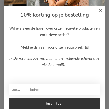
10% korting op je bestelling
Wil je als eerste horen over onze
nieuwste
producten en
-50%
-50%
exclusieve
acties?
💌
Meld je dan aan voor onze nieuwsbrief!
B.Nosy
B.Nosy
B Nosy Jongens T-
B Nosy Jongens T-
👉
De kortingscode verschijnt in het volgende scherm (niet
Shirt Timmy
Shirt Timmy
via de e-mail).
10,00
10,00
19,99
19,99
Bekijken
Bekijken
Inschrijven