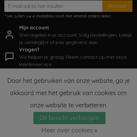
Abonneer
* We zullen uw e-mailadres nooit met iemand anders delen.
Mijn account
Snel regelen in je account. Volg bestellingen, bekijk
je verlanglijst of pas gegevens aan.
Vragen?
We helpen je graag. Neem contact op met onze
klantenservice.
Informatie
Door het gebruiken van onze website, ga je
Mijn account
akkoord met het gebruik van cookies om
Categorieën
Contactgegevens
onze website te verbeteren.
Dit bericht verbergen
© Copyright 2026 - SampleSale4Kids | Realisatie
InStijl Media
Sitemap
|
Algemene voorwaarden
|
RSS Feed
Meer over cookies »