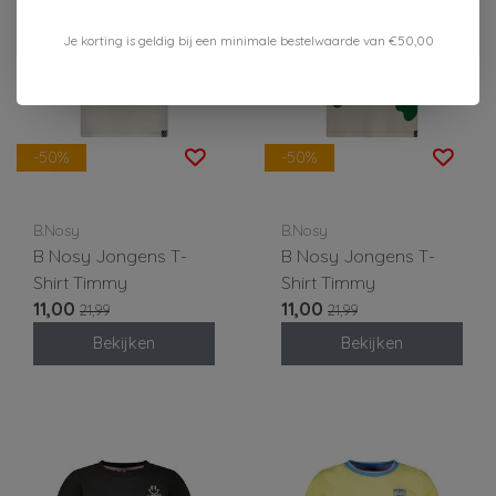
Je korting is geldig bij een minimale bestelwaarde van €50,00
-50%
-50%
B.Nosy
B.Nosy
B Nosy Jongens T-
B Nosy Jongens T-
Shirt Timmy
Shirt Timmy
11,00
11,00
21,99
21,99
Bekijken
Bekijken