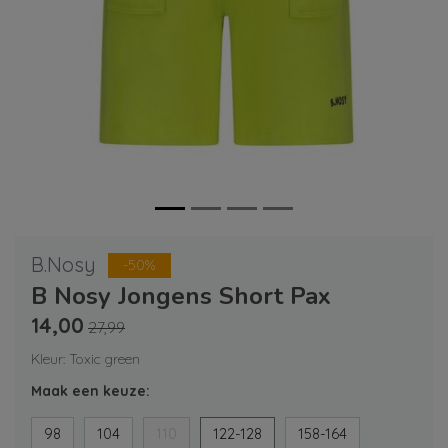
B.Nosy
-50%
B Nosy Jongens Short Pax
14,00
27,99
Kleur: Toxic green
Maak een keuze:
98
104
110
122-128
158-164