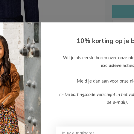
10% korting op je b
Gratis ve
Wil je als eerste horen over onze
ni
Verzende
exclusieve
acties
Meer inf
Meld je dan aan voor onze n
👉
De kortingscode verschijnt in het vo
de e-mail).
Afbeelding vergroten