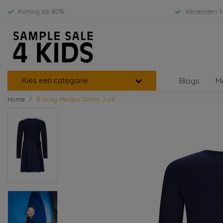
Korting tot 80%
Verzenden 1
Kies een categorie
Blogs
M
Home
B Nosy Meisjes Donia Jurk