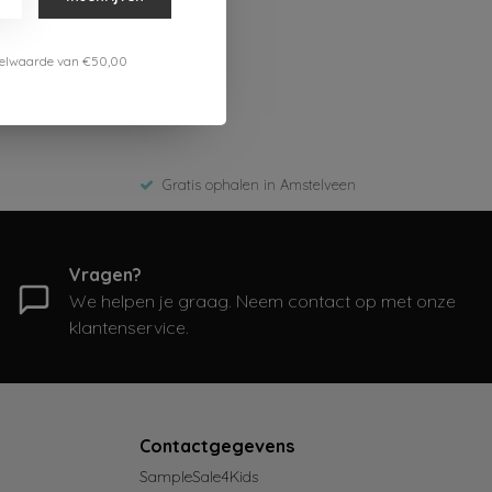
estelwaarde van €50,00
Gratis ophalen in Amstelveen
Vragen?
We helpen je graag. Neem contact op met onze
klantenservice.
Contactgegevens
SampleSale4Kids