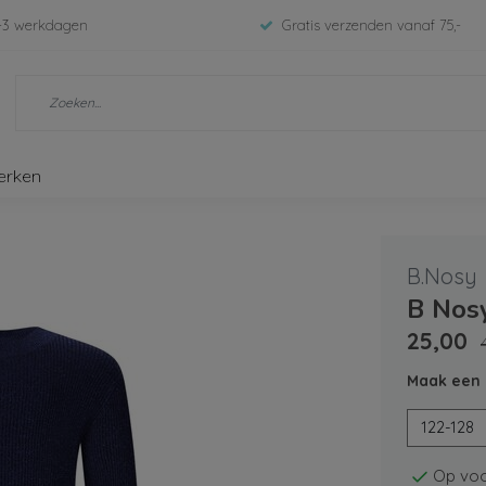
-3 werkdagen
Gratis verzenden vanaf 75,-
erken
B.Nosy
B Nosy
25,00
Maak een 
122-128
Op voo