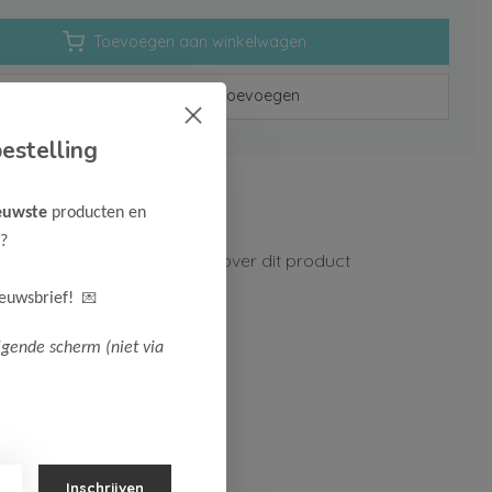
Toevoegen aan winkelwagen
Aan verlanglijst toevoegen
estelling
rzenden vanaf 75,-
euwste
producten en
n 1-3 werkdagen
?
ormatie?
Neem contact op over dit product
💌
ieuwsbrief!
lgende scherm (niet via
Inschrijven