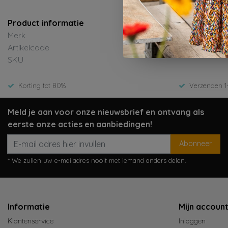
Product informatie
Merk
Artikelcode
SKU
Korting tot 80%
Verzenden 1
Meld je aan voor onze nieuwsbrief en ontvang als
eerste onze acties en aanbiedingen!
Abonneer
* We zullen uw e-mailadres nooit met iemand anders delen.
Informatie
Mijn accoun
Klantenservice
Inloggen