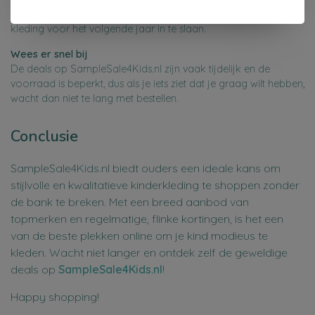
kortingen te vinden. Dit is het perfecte moment om alvast
kleding voor het volgende jaar in te slaan.
Wees er snel bij
De deals op SampleSale4Kids.nl zijn vaak tijdelijk en de
voorraad is beperkt, dus als je iets ziet dat je graag wilt hebben,
wacht dan niet te lang met bestellen.
Conclusie
SampleSale4Kids.nl biedt ouders een ideale kans om
stijlvolle en kwalitatieve kinderkleding te shoppen zonder
de bank te breken. Met een breed aanbod van
topmerken en regelmatige, flinke kortingen, is het een
van de beste plekken online om je kind modieus te
kleden. Wacht niet langer en ontdek zelf de geweldige
deals op
SampleSale4Kids.nl
!
Happy shopping!