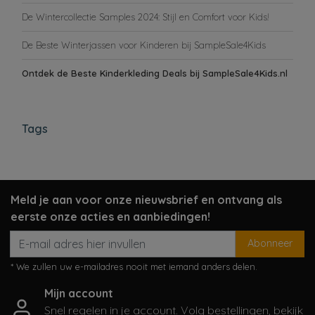
De Wintercollectie Samples 2024: Stijl en Comfort voor Kids!
De Beste Winterjassen voor Kinderen bij SampleSale4Kids
Ontdek de Beste Kinderkleding Deals bij SampleSale4Kids.nl
Tags
Meld je aan voor onze nieuwsbrief en ontvang als
eerste onze acties en aanbiedingen!
Abonneer
* We zullen uw e-mailadres nooit met iemand anders delen.
Mijn account
Snel regelen in je account. Volg bestellingen, bekijk