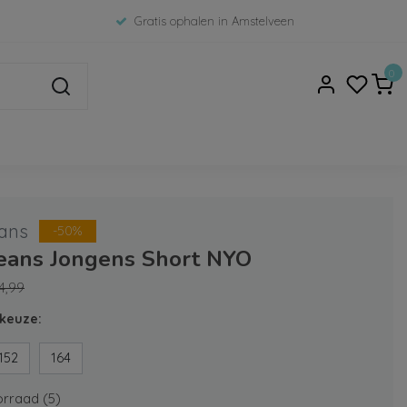
Gratis ophalen in Amstelveen
0
ans
-50%
Jeans Jongens Short NYO
4,99
keuze:
152
164
rraad (5)