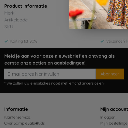
Product informatie
Merk
Artikelcode
SKU
Korting tot 80%
Verzenden 1
Meld je aan voor onze nieuwsbrief en ontvang als
eerste onze acties en aanbiedingen!
Abonneer
* We zullen uw e-mailadres nooit met iemand anders delen.
Informatie
Mijn accoun
Klantenservice
Inloggen
Over SampleSale4Kids
Mijn bestellinge