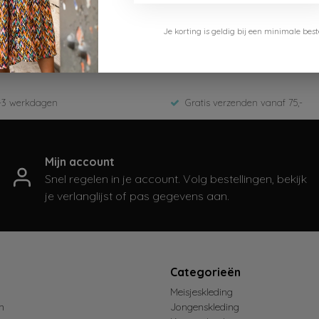
Cars Jeans
Je korting is geldig bij een minimale b
5887144-Moss
ED-Zomer 2026
-3 werkdagen
Gratis verzenden vanaf 75,-
Mijn account
Snel regelen in je account. Volg bestellingen, bekijk
je verlanglijst of pas gegevens aan.
t
Categorieën
Meisjeskleding
n
Jongenskleding