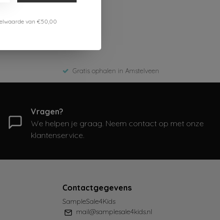
estelwaarde van €50,00
Gratis ophalen in Amstelveen
Vragen?
We helpen je graag. Neem contact op met onze
klantenservice.
Contactgegevens
SampleSale4Kids
mail@samplesale4kids.nl