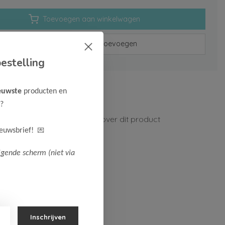
Toevoegen aan winkelwagen
Aan verlanglijst toevoegen
estelling
rzenden vanaf 75,-
euwste
producten en
n 1-3 werkdagen
?
ormatie?
Neem contact op over dit product
💌
ieuwsbrief!
lgende scherm (niet via
Inschrijven