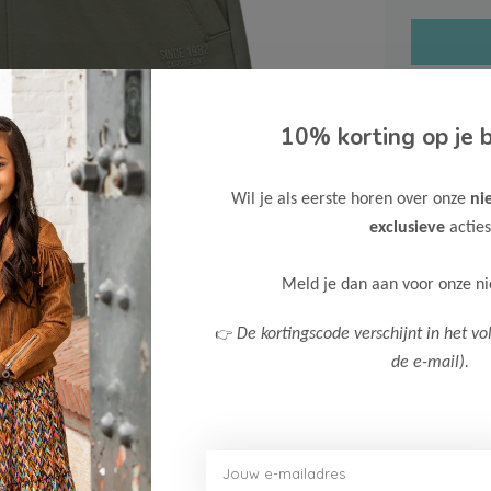
10% korting op je b
Gratis ve
Wil je als eerste horen over onze
ni
Verzende
exclusieve
acties
Meer inf
Meld je dan aan voor onze n
👉
De kortingscode verschijnt in het vo
de e-mail).
Afbeelding vergroten