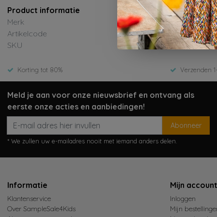
Product informatie
Merk
Artikelcode
SKU
Korting tot 80%
Verzenden 1
Meld je aan voor onze nieuwsbrief en ontvang als
eerste onze acties en aanbiedingen!
Abonneer
* We zullen uw e-mailadres nooit met iemand anders delen.
Informatie
Mijn accoun
Klantenservice
Inloggen
Over SampleSale4Kids
Mijn bestellinge