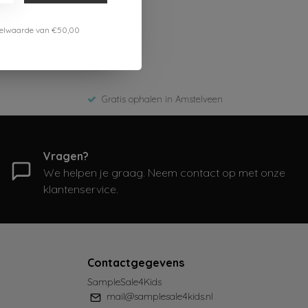
estelwaarde van €50,00
Gratis ophalen in Amstelveen
Vragen?
We helpen je graag. Neem contact op met onze
klantenservice.
Contactgegevens
SampleSale4Kids
mail@samplesale4kids.nl