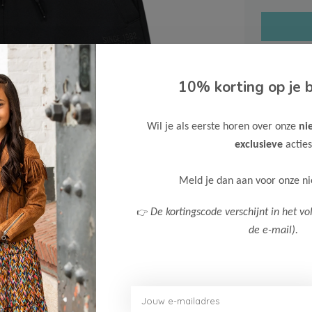
10% korting op je b
Gratis ve
Wil je als eerste horen over onze
ni
Verzende
exclusieve
acties
Meer inf
Meld je dan aan voor onze n
👉
De kortingscode verschijnt in het vo
de e-mail).
Afbeelding vergroten