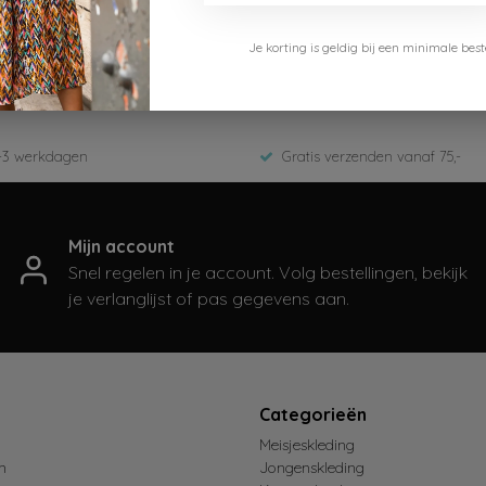
Cars Jeans
Je korting is geldig bij een minimale b
5887101-Black
ED-Zomer 2026
-3 werkdagen
Gratis verzenden vanaf 75,-
Mijn account
Snel regelen in je account. Volg bestellingen, bekijk
je verlanglijst of pas gegevens aan.
t
Categorieën
Meisjeskleding
n
Jongenskleding