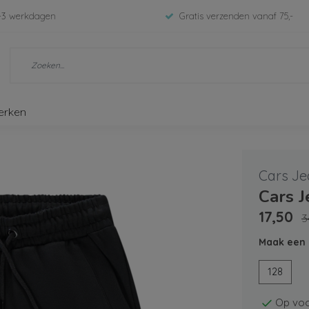
-3 werkdagen
Gratis verzenden vanaf 75,-
erken
Cars Je
Cars 
17,50
3
Maak een 
128
Op voo