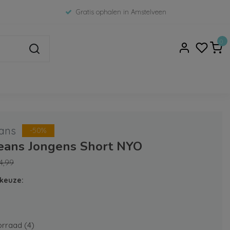
Gratis ophalen in Amstelveen
0
ans
-50%
Jeans Jongens Short NYO
4,99
keuze:
rraad (4)