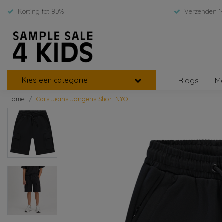
Korting tot 80%
Verzenden 1
Kies een categorie
Blogs
M
Home
Cars Jeans Jongens Short NYO