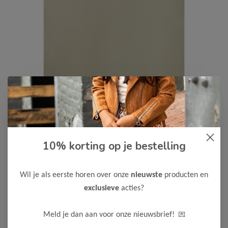
Cars Jeans
-50%
10% korting op je bestelling
Cars Jeans Jongens T-Shirt
LOCAL
Wil je als eerste horen over onze
nieuwste
producten en
12,50
24,99
exclusieve
acties?
Maak een keuze:
💌
Meld je dan aan voor onze nieuwsbrief!
92
104
116
128
152
164