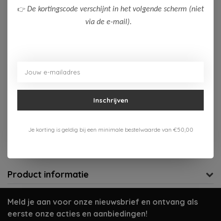
👉
De kortingscode verschijnt in het volgende scherm (niet
176
via de e-mail).
Op voorraad (1)
Toevoegen aan winkelwagen
Aan verlanglijst toevoegen
Inschrijven
Gratis verzenden vanaf 75,-
Je korting is geldig bij een minimale bestelwaarde van €50,00
Verzenden 1-3 werkdagen
Meer informatie?
Neem contact op over dit product
Product informatie
Meld je aan voor onze nieuwsbrief en ontvang als
eerste onze acties en aanbiedingen!