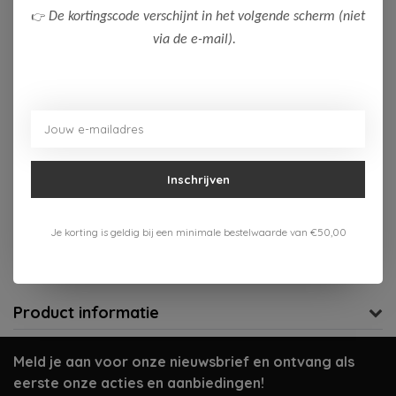
👉
De kortingscode verschijnt in het volgende scherm (niet
164
176
via de e-mail).
Op voorraad (3)
Toevoegen aan winkelwagen
Aan verlanglijst toevoegen
Inschrijven
Gratis verzenden vanaf 75,-
Je korting is geldig bij een minimale bestelwaarde van €50,00
Verzenden 1-3 werkdagen
Meer informatie?
Neem contact op over dit product
Product informatie
Meld je aan voor onze nieuwsbrief en ontvang als
eerste onze acties en aanbiedingen!