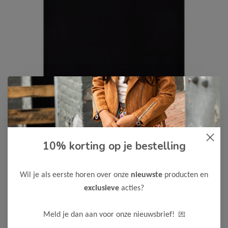
Cars Jeans
-50%
10% korting op je bestelling
Cars Jeans Jongens T-Shirt
LOCAL
Wil je als eerste horen over onze
nieuwste
producten en
12,50
24,99
exclusieve
acties?
Maak een keuze:
💌
Meld je dan aan voor onze nieuwsbrief!
92
104
116
128
140
152