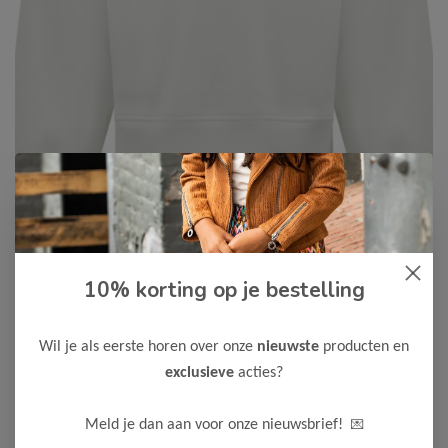
Cars Jeans
-50%
10% korting op je bestelling
Cars Jeans Meisjes Sweater
LIMAE
Wil je als eerste horen over onze
nieuwste
producten en
20,00
39,99
exclusieve
acties?
Kleur: Off White
Materiaal: 70% Katoen / 30% Polyester
💌
Meld je dan aan voor onze nieuwsbrief!
Maak een keuze: