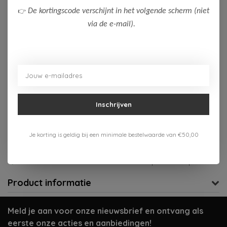
👉
De kortingscode verschijnt in het volgende scherm (niet
116
164
via de e-mail).
Op voorraad (1)
Toevoegen aan winkelwagen
Aan verlanglijst toevoegen
Inschrijven
Gratis verzenden vanaf 75,-
Je korting is geldig bij een minimale bestelwaarde van €50,00
Verzenden 1-3 werkdagen
Meer informatie?
Neem contact op over dit product
Product informatie
Meld je aan voor onze nieuwsbrief en ontvang als
eerste onze acties en aanbiedingen!