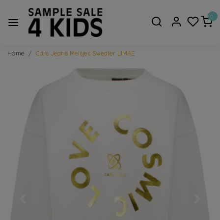
0
Home
Cars Jeans Meisjes Sweater LIMAE
Vorige
Volge