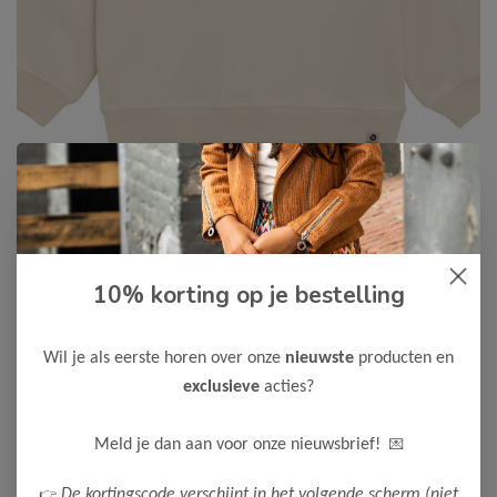
10% korting op je bestelling
Daily7
-50%
Daily7 Jongens Sweater
19,98
Wil je als eerste horen over onze
nieuwste
producten en
39,95
exclusieve
acties?
Kleur: Sandshell
Maak een keuze:
💌
Meld je dan aan voor onze nieuwsbrief!
92
104
110
116
👉
De kortingscode verschijnt in het volgende scherm (niet