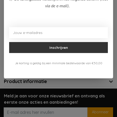
via de e-mail).
Op voorraad (2)
Toevoegen aan winkelwagen
Aan verlanglijst toevoegen
Inschrijven
Gratis verzenden vanaf 75,-
Verzenden 1-3 werkdagen
Je korting is geldig bij een minimale bestelwaarde van €50,00
Meer informatie?
Neem contact op over dit product
Product informatie
Meld je aan voor onze nieuwsbrief en ontvang als
eerste onze acties en aanbiedingen!
Abonneer