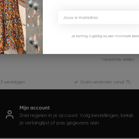
Je korting is geldig bij een minimale b
* Verplichte velden
-3 werkdagen
Gratis verzenden vanaf 75,-
Mijn account
Snel regelen in je account. Volg bestellingen, bekijk
je verlanglijst of pas gegevens aan.