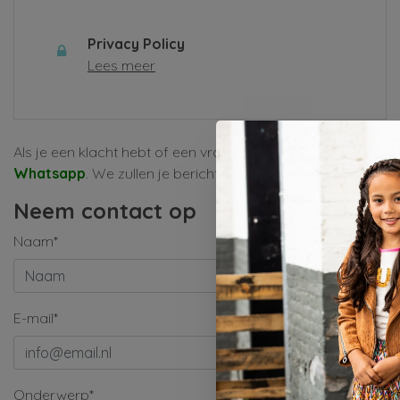
Privacy Policy
Lees meer
Als je een klacht hebt of een vraag, vul dan alsjeblieft het
Whatsapp
. We zullen je bericht zo snel mogelijk behandele
Neem contact op
Naam*
E-mail*
Onderwerp*