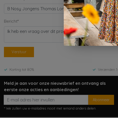
Bericht*
Verstuur
Korting tot 80%
Verzenden 1
Meld je aan voor onze nieuwsbrief en ontvang als
eerste onze acties en aanbiedingen!
Abonneer
* We zullen uw e-mailadres nooit met iemand anders delen.