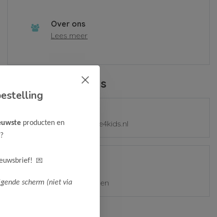
Over ons
Lees meer
Contactgegevens
estelling
E-mail
mail@samplesale4kids.nl
euwste
producten en
?
Adres
💌
ieuwsbrief!
Zetterij 7-9
1185 ZZ Amstelveen
lgende scherm (niet via