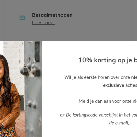
Betaalmethoden
Lees meer
 contactformulier in of neem contact met ons op via
10% korting op je b
n.
Wil je als eerste horen over onze
ni
Bedrijf
exclusieve
acties
Meld je dan aan voor onze n
Telefoonnummer
👉
De kortingscode verschijnt in het vo
de e-mail).