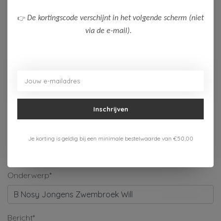
Naam*
👉
De kortingscode verschijnt in het volgende scherm (niet
via de e-mail).
Bedrijf
E-mail*
Inschrijven
Telefoonnummer
Je korting is geldig bij een minimale bestelwaarde van €50,00
Onderwerp*
Bericht*