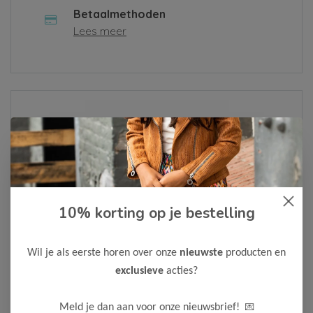
Betaalmethoden
Lees meer
Over ons
Lees meer
10% korting op je bestelling
Als je een klacht hebt of een vraag, vul dan alsjeblieft het
contactformulier in of neem contact met ons op via
Whatsapp
. We zullen je bericht zo snel mogelijk
Wil je als eerste horen over onze
nieuwste
producten en
behandelen.
exclusieve
acties?
Neem contact op
💌
Meld je dan aan voor onze nieuwsbrief!