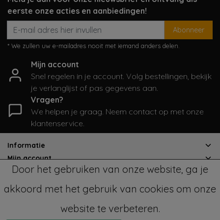
eerste onze acties en aanbiedingen!
Abonneer
* We zullen uw e-mailadres nooit met iemand anders delen.
Mijn account
Snel regelen in je account. Volg bestellingen, bekijk
je verlanglijst of pas gegevens aan.
Vragen?
We helpen je graag. Neem contact op met onze
klantenservice.
Informatie
Mijn account
Door het gebruiken van onze website, ga je
Categorieën
Contactgegevens
akkoord met het gebruik van cookies om onze
website te verbeteren.
© Copyright 2026 - SampleSale4Kids | Realisatie
InStijl Media