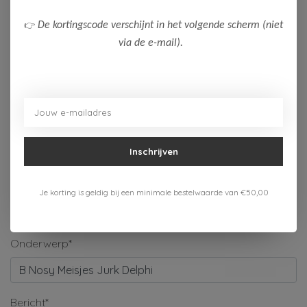
Naam*
👉
De kortingscode verschijnt in het volgende scherm (niet
via de e-mail).
Bedrijf
E-mail*
Inschrijven
Telefoonnummer
Je korting is geldig bij een minimale bestelwaarde van €50,00
Onderwerp*
Bericht*