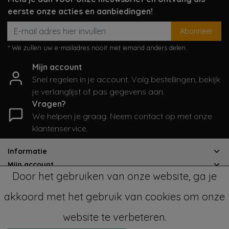
eerste onze acties en aanbiedingen!
Abonneer
* We zullen uw e-mailadres nooit met iemand anders delen.
Mijn account
Snel regelen in je account. Volg bestellingen, bekijk
je verlanglijst of pas gegevens aan.
Vragen?
We helpen je graag. Neem contact op met onze
klantenservice.
Informatie
Mijn account
Door het gebruiken van onze website, ga je
Categorieën
Contactgegevens
akkoord met het gebruik van cookies om onze
website te verbeteren.
© Copyright 2026 - SampleSale4Kids | Realisatie
InStijl Media