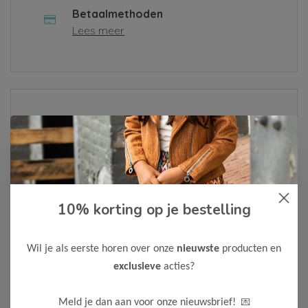
Betaalmethoden
Lees meer
Over ons
Lees meer
10% korting op je bestelling
Als je een klacht hebt of een vraag, vul dan alsjeblieft het
contactformulier in of neem contact met ons op via
Whatsapp
. We zullen je bericht zo snel mogelijk
Wil je als eerste horen over onze
nieuwste
producten en
behandelen.
exclusieve
acties?
Neem contact op
💌
Meld je dan aan voor onze nieuwsbrief!