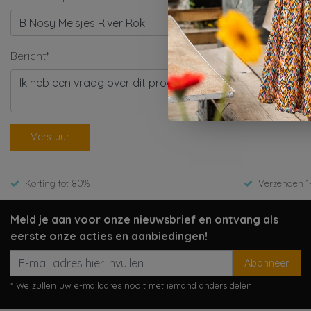
Bericht*
Verstuur
Korting tot 80%
Verzenden 1
Meld je aan voor onze nieuwsbrief en ontvang als
eerste onze acties en aanbiedingen!
Abonneer
* We zullen uw e-mailadres nooit met iemand anders delen.