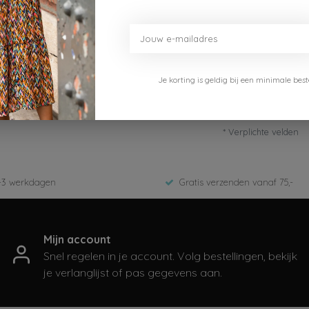
Je korting is geldig bij een minimale b
* Verplichte velden
-3 werkdagen
Gratis verzenden vanaf 75,-
Mijn account
Snel regelen in je account. Volg bestellingen, bekijk
je verlanglijst of pas gegevens aan.