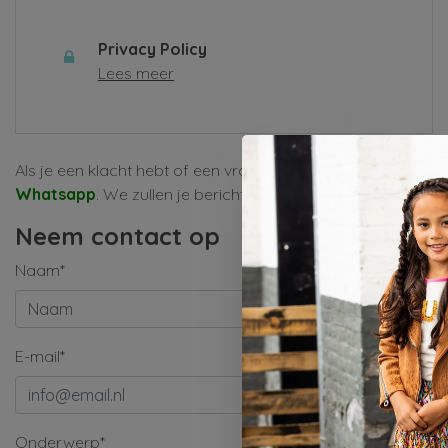
Privacy Policy
Lees meer
Als je een klacht hebt of een vraag, vul dan alsjeblieft het
Whatsapp
. We zullen je bericht zo snel mogelijk behandele
Neem contact op
Naam*
E-mail*
Onderwerp*