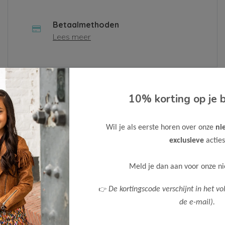
Betaalmethoden
Lees meer
 contactformulier in of neem contact met ons op via
10% korting op je b
n.
Wil je als eerste horen over onze
ni
Bedrijf
exclusieve
acties
Meld je dan aan voor onze n
Telefoonnummer
👉
De kortingscode verschijnt in het vo
de e-mail).