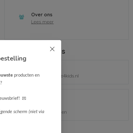
Over ons
Lees meer
Contactgegevens
estelling
E-mail
mail@samplesale4kids.nl
euwste
producten en
?
Adres
💌
ieuwsbrief!
Zetterij 7-9
1185 ZZ Amstelveen
lgende scherm (niet via