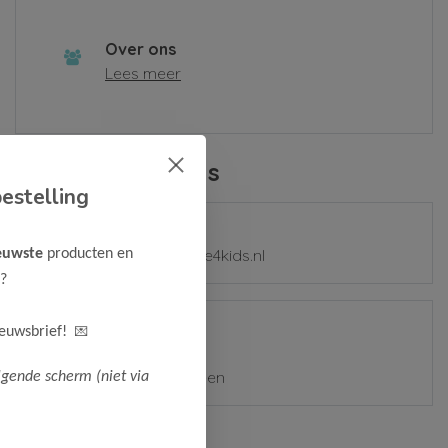
Over ons
Lees meer
Contactgegevens
estelling
E-mail
mail@samplesale4kids.nl
euwste
producten en
?
Adres
💌
ieuwsbrief!
Zetterij 7-9
1185 ZZ Amstelveen
lgende scherm (niet via