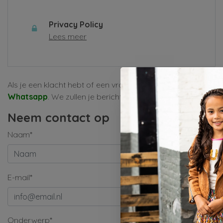
Privacy Policy
Lees meer
Als je een klacht hebt of een vraag, vul dan alsjeblieft het
Whatsapp
. We zullen je bericht zo snel mogelijk behandele
Neem contact op
Naam*
E-mail*
Onderwerp*