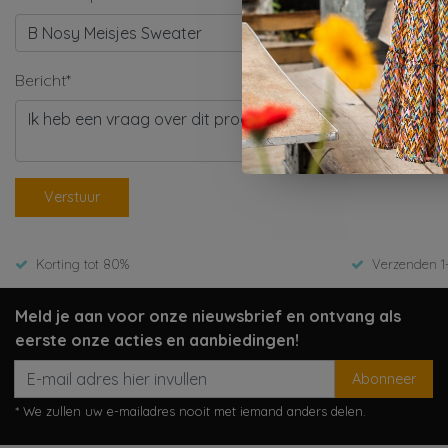
Bericht*
Verstuur
Korting tot 80%
Verzenden 1
Meld je aan voor onze nieuwsbrief en ontvang als
eerste onze acties en aanbiedingen!
Abonneer
* We zullen uw e-mailadres nooit met iemand anders delen.