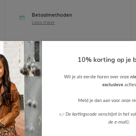
Betaalmethoden
Lees meer
 contactformulier in of neem contact met ons op via
10% korting op je b
n.
Wil je als eerste horen over onze
ni
Bedrijf
exclusieve
acties
Meld je dan aan voor onze n
Telefoonnummer
👉
De kortingscode verschijnt in het vo
de e-mail).