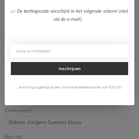
Naam*
👉
De kortingscode verschijnt in het volgende scherm (niet
via de e-mail).
Bedrijf
E-mail*
Inschrijven
Telefoonnummer
Je korting is geldig bij een minimale bestelwaarde van €50,00
Onderwerp*
Bericht*