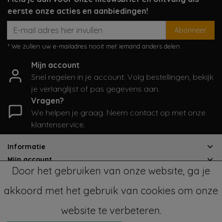
eerste onze acties en aanbiedingen!
Abonneer
* We zullen uw e-mailadres nooit met iemand anders delen.
Mijn account
Snel regelen in je account. Volg bestellingen, bekijk
je verlanglijst of pas gegevens aan.
Vragen?
We helpen je graag. Neem contact op met onze
klantenservice.
Informatie
Mijn account
Door het gebruiken van onze website, ga je
Categorieën
Contactgegevens
akkoord met het gebruik van cookies om onze
website te verbeteren.
© Copyright 2026 - SampleSale4Kids | Realisatie
InStijl Media