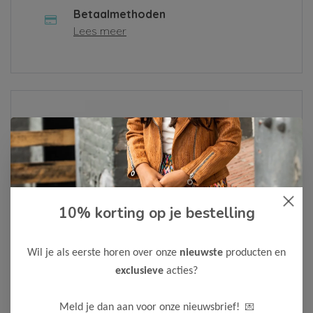
Betaalmethoden
Lees meer
Over ons
Lees meer
10% korting op je bestelling
Als je een klacht hebt of een vraag, vul dan alsjeblieft het
contactformulier in of neem contact met ons op via
Whatsapp
. We zullen je bericht zo snel mogelijk
Wil je als eerste horen over onze
nieuwste
producten en
behandelen.
exclusieve
acties?
Neem contact op
💌
Meld je dan aan voor onze nieuwsbrief!