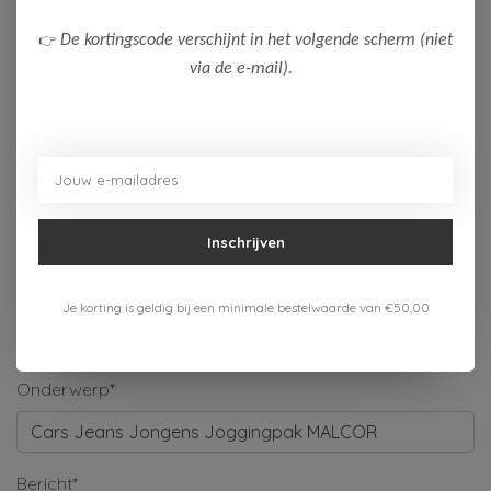
Naam*
👉
De kortingscode verschijnt in het volgende scherm (niet
via de e-mail).
Bedrijf
E-mail*
Inschrijven
Telefoonnummer
Je korting is geldig bij een minimale bestelwaarde van €50,00
Onderwerp*
Bericht*