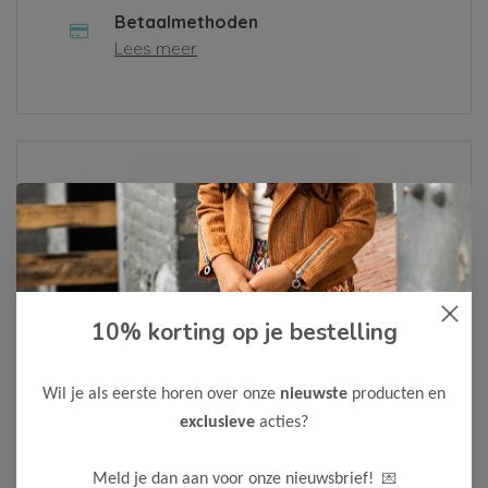
Betaalmethoden
Lees meer
Over ons
Lees meer
10% korting op je bestelling
Als je een klacht hebt of een vraag, vul dan alsjeblieft het
contactformulier in of neem contact met ons op via
Whatsapp
. We zullen je bericht zo snel mogelijk
Wil je als eerste horen over onze
nieuwste
producten en
behandelen.
exclusieve
acties?
Neem contact op
💌
Meld je dan aan voor onze nieuwsbrief!