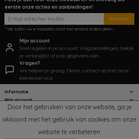
eerste onze acties en aanbiedingen!
Abonneer
* We zullen uw e-mailadres nooit met iemand anders delen.
Mijn account
Snel regelen in je account. Volg bestellingen, bekijk
je verlanglijst of pas gegevens aan.
Vragen?
We helpen je graag. Neem contact op met onze
klantenservice.
Informatie
Mijn account
Door het gebruiken van onze website, ga je
Categorieën
Contactgegevens
akkoord met het gebruik van cookies om onze
website te verbeteren.
© Copyright 2026 - SampleSale4Kids | Realisatie
InStijl Media