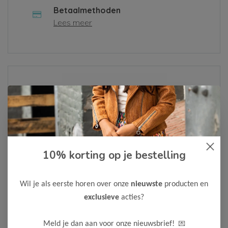
Betaalmethoden
Lees meer
Over ons
Lees meer
10% korting op je bestelling
Als je een klacht hebt of een vraag, vul dan alsjeblieft het
contactformulier in of neem contact met ons op via
Whatsapp
. We zullen je bericht zo snel mogelijk
Wil je als eerste horen over onze
nieuwste
producten en
behandelen.
exclusieve
acties?
Neem contact op
💌
Meld je dan aan voor onze nieuwsbrief!