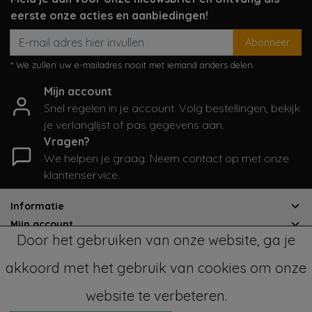
eerste onze acties en aanbiedingen!
Abonneer
* We zullen uw e-mailadres nooit met iemand anders delen.
Mijn account
Snel regelen in je account. Volg bestellingen, bekijk
je verlanglijst of pas gegevens aan.
Vragen?
We helpen je graag. Neem contact op met onze
klantenservice.
Informatie
Mijn account
Door het gebruiken van onze website, ga je
Categorieën
Contactgegevens
akkoord met het gebruik van cookies om onze
website te verbeteren.
© Copyright 2026 - SampleSale4Kids | Realisatie
InStijl Media