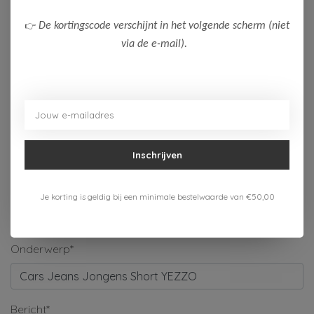
Naam*
👉
De kortingscode verschijnt in het volgende scherm (niet
via de e-mail).
Bedrijf
E-mail*
Inschrijven
Telefoonnummer
Je korting is geldig bij een minimale bestelwaarde van €50,00
Onderwerp*
Bericht*