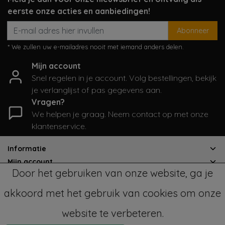
eerste onze acties en aanbiedingen!
Abonneer
* We zullen uw e-mailadres nooit met iemand anders delen.
Mijn account
Snel regelen in je account. Volg bestellingen, bekijk
je verlanglijst of pas gegevens aan.
Vragen?
We helpen je graag. Neem contact op met onze
klantenservice.
Informatie
Mijn account
Door het gebruiken van onze website, ga je
Categorieën
Contactgegevens
akkoord met het gebruik van cookies om onze
website te verbeteren.
© Copyright 2026 - SampleSale4Kids | Realisatie
InStijl Media