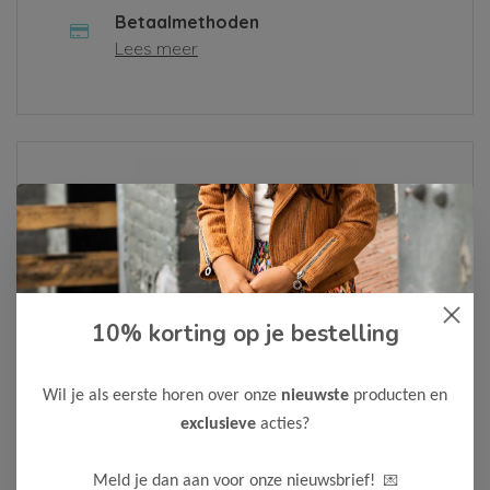
Betaalmethoden
Lees meer
Over ons
Lees meer
10% korting op je bestelling
Als je een klacht hebt of een vraag, vul dan alsjeblieft het
contactformulier in of neem contact met ons op via
Whatsapp
. We zullen je bericht zo snel mogelijk
Wil je als eerste horen over onze
nieuwste
producten en
behandelen.
exclusieve
acties?
Neem contact op
💌
Meld je dan aan voor onze nieuwsbrief!