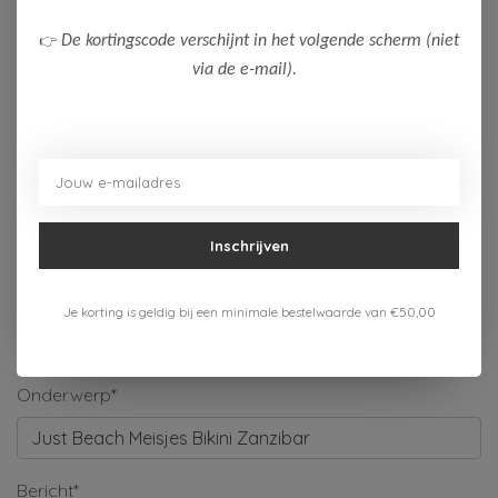
Naam*
👉
De kortingscode verschijnt in het volgende scherm (niet
via de e-mail).
Bedrijf
E-mail*
Inschrijven
Telefoonnummer
Je korting is geldig bij een minimale bestelwaarde van €50,00
Onderwerp*
Bericht*