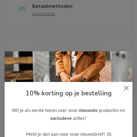
Betaalmethoden
Lees meer
Over ons
Lees meer
10% korting op je bestelling
Als je een klacht hebt of een vraag, vul dan alsjeblieft het
contactformulier in of neem contact met ons op via
Whatsapp
. We zullen je bericht zo snel mogelijk
Wil je als eerste horen over onze
nieuwste
producten en
behandelen.
exclusieve
acties?
Neem contact op
💌
Meld je dan aan voor onze nieuwsbrief!