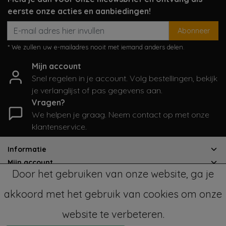
eerste onze acties en aanbiedingen!
Abonneer
* We zullen uw e-mailadres nooit met iemand anders delen.
Mijn account
Snel regelen in je account. Volg bestellingen, bekijk
je verlanglijst of pas gegevens aan.
Vragen?
We helpen je graag. Neem contact op met onze
klantenservice.
Informatie
Mijn account
Door het gebruiken van onze website, ga je
Categorieën
Contactgegevens
akkoord met het gebruik van cookies om onze
website te verbeteren.
© Copyright 2026 - SampleSale4Kids | Realisatie
InStijl Media