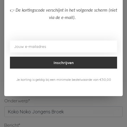
Naam*
👉
De kortingscode verschijnt in het volgende scherm (niet
via de e-mail).
Bedrijf
E-mail*
Inschrijven
Telefoonnummer
Je korting is geldig bij een minimale bestelwaarde van €50,00
Onderwerp*
Bericht*