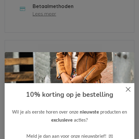
Betaalmethoden
Lees meer
Over ons
Lees meer
10% korting op je bestelling
Als je een klacht hebt of een vraag, vul dan alsjeblieft het
contactformulier in of neem contact met ons op via
Whatsapp
. We zullen je bericht zo snel mogelijk
Wil je als eerste horen over onze
nieuwste
producten en
behandelen.
exclusieve
acties?
Neem contact op
💌
Meld je dan aan voor onze nieuwsbrief!