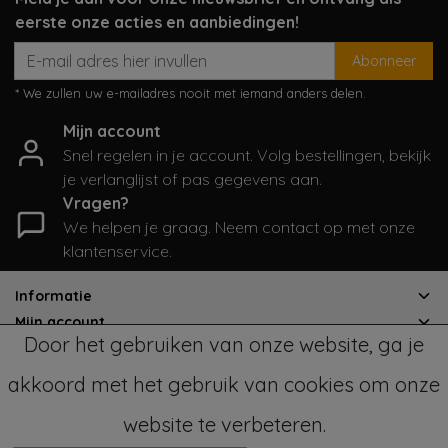
eerste onze acties en aanbiedingen!
Abonneer
* We zullen uw e-mailadres nooit met iemand anders delen.
Mijn account
Snel regelen in je account. Volg bestellingen, bekijk
je verlanglijst of pas gegevens aan.
Vragen?
We helpen je graag. Neem contact op met onze
klantenservice.
Informatie
Mijn account
Door het gebruiken van onze website, ga je
Categorieën
Contactgegevens
akkoord met het gebruik van cookies om onze
website te verbeteren.
© Copyright 2026 - SampleSale4Kids | Realisatie
InStijl Media