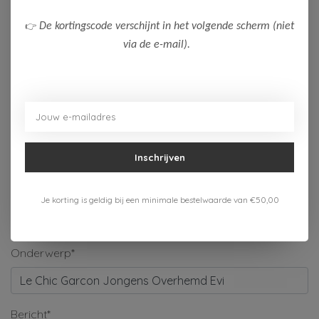
Naam*
👉
De kortingscode verschijnt in het volgende scherm (niet
via de e-mail).
Bedrijf
E-mail*
Inschrijven
Telefoonnummer
Je korting is geldig bij een minimale bestelwaarde van €50,00
Onderwerp*
Bericht*