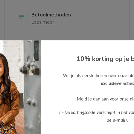
Betaalmethoden
Lees meer
 contactformulier in of neem contact met ons op via
10% korting op je b
n.
Wil je als eerste horen over onze
ni
Bedrijf
exclusieve
acties
Meld je dan aan voor onze n
Telefoonnummer
👉
De kortingscode verschijnt in het vo
de e-mail).