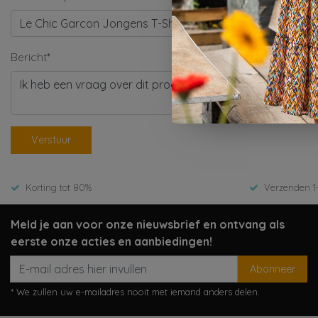
Bericht*
Verstuur
Korting tot 80%
Verzenden 1
Meld je aan voor onze nieuwsbrief en ontvang als
eerste onze acties en aanbiedingen!
Abonneer
* We zullen uw e-mailadres nooit met iemand anders delen.