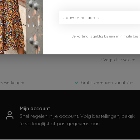
Je korting is geldig bij een minimale b
* Verplichte velden
-3 werkdagen
Gratis verzenden vanaf 75,-
Mijn account
Snel regelen in je account. Volg bestellingen, bekijk
je verlanglijst of pas gegevens aan.