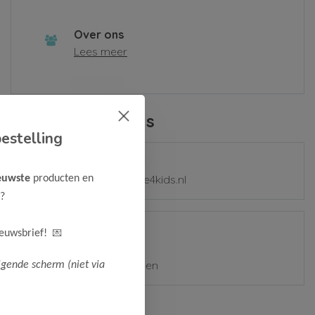
Over ons
Lees meer
Contactgegevens
estelling
E-mail
mail@samplesale4kids.nl
euwste
producten en
?
Adres
💌
ieuwsbrief!
Zetterij 7-9
1185 ZZ Amstelveen
lgende scherm (niet via