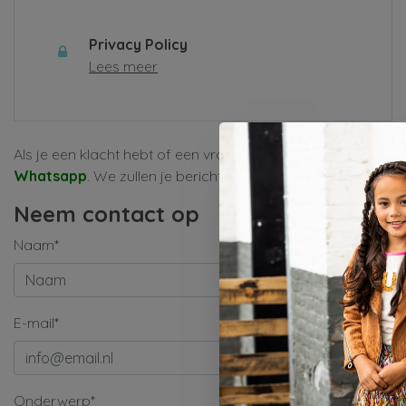
Privacy Policy
Lees meer
Als je een klacht hebt of een vraag, vul dan alsjeblieft het
Whatsapp
. We zullen je bericht zo snel mogelijk behandele
Neem contact op
Naam*
E-mail*
Onderwerp*