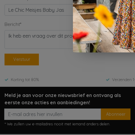
Bericht*
Verstuur
Korting tot 80%
Verzenden 1
Meld je aan voor onze nieuwsbrief en ontvang als
eerste onze acties en aanbiedingen!
Abonneer
* We zullen uw e-mailadres nooit met iemand anders delen.