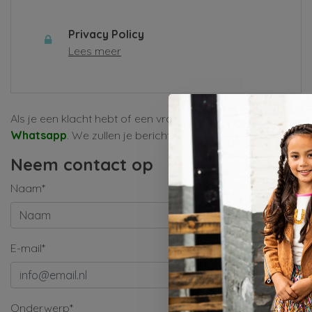
Privacy Policy
Lees meer
Als je een klacht hebt of een vraag, vul dan alsjeblieft het
Whatsapp
. We zullen je bericht zo snel mogelijk behandele
Neem contact op
Naam*
E-mail*
Onderwerp*