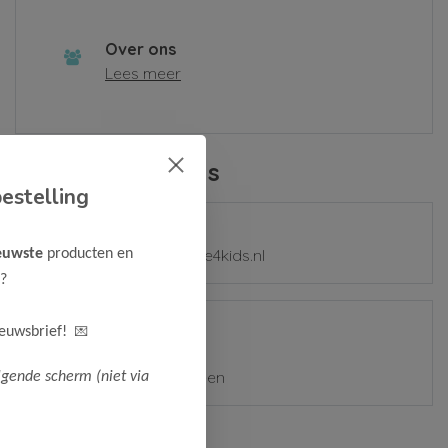
Over ons
Lees meer
Contactgegevens
estelling
E-mail
mail@samplesale4kids.nl
euwste
producten en
?
Adres
💌
ieuwsbrief!
Zetterij 7-9
1185 ZZ Amstelveen
lgende scherm (niet via