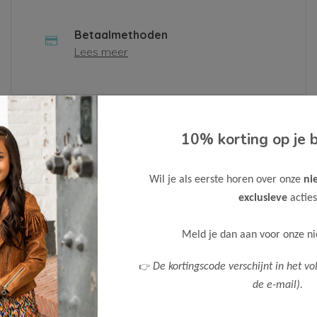
Betaalmethoden
Lees meer
 contactformulier in of neem contact met ons op via
10% korting op je b
n.
Wil je als eerste horen over onze
ni
Bedrijf
exclusieve
acties
Meld je dan aan voor onze n
Telefoonnummer
👉
De kortingscode verschijnt in het vo
de e-mail).