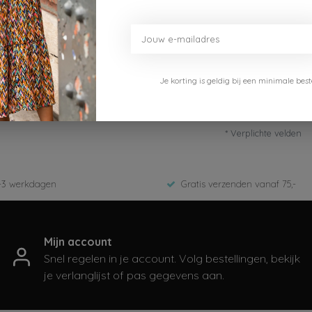
Je korting is geldig bij een minimale b
* Verplichte velden
-3 werkdagen
Gratis verzenden vanaf 75,-
Mijn account
Snel regelen in je account. Volg bestellingen, bekijk
je verlanglijst of pas gegevens aan.