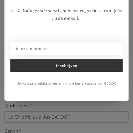
Naam*
👉
De kortingscode verschijnt in het volgende scherm (niet
via de e-mail).
Bedrijf
E-mail*
Inschrijven
Telefoonnummer
Je korting is geldig bij een minimale bestelwaarde van €50,00
Onderwerp*
Bericht*