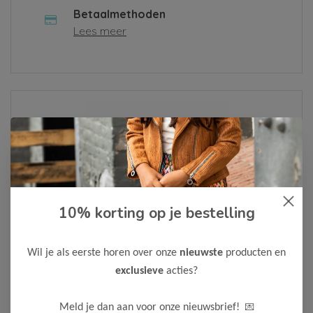
Betaalmethoden
Lees meer
Over ons
Lees meer
10% korting op je bestelling
Als je een klacht hebt of een vraag, vul dan alsjeblieft het
contactformulier in of neem contact met ons op via
Whatsapp
. We zullen je bericht zo snel mogelijk
Wil je als eerste horen over onze
nieuwste
producten en
behandelen.
exclusieve
acties?
Neem contact op
💌
Meld je dan aan voor onze nieuwsbrief!