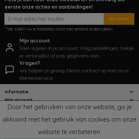
eerste onze acties en aanbiedingen!
Abonneer
* We zullen uw e-mailadres nooit met iemand anders delen.
Mijn account
Snel regelen in je account. Volg bestellingen, bekijk
je verlanglijst of pas gegevens aan.
Vragen?
We helpen je graag. Neem contact op met onze
klantenservice.
Informatie
Mijn account
Door het gebruiken van onze website, ga je
Categorieën
Contactgegevens
akkoord met het gebruik van cookies om onze
website te verbeteren.
© Copyright 2026 - SampleSale4Kids | Realisatie
InStijl Media