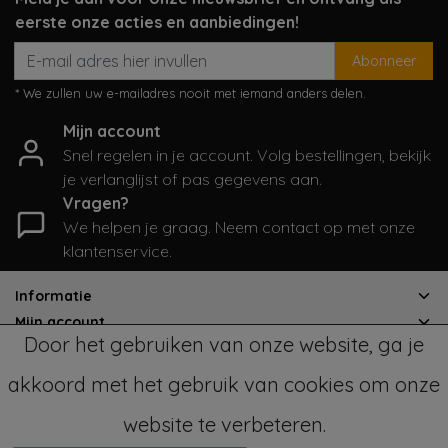
eerste onze acties en aanbiedingen!
Abonneer
* We zullen uw e-mailadres nooit met iemand anders delen.
Mijn account
Snel regelen in je account. Volg bestellingen, bekijk
je verlanglijst of pas gegevens aan.
Vragen?
We helpen je graag. Neem contact op met onze
klantenservice.
Informatie
Mijn account
Door het gebruiken van onze website, ga je
Categorieën
Contactgegevens
akkoord met het gebruik van cookies om onze
website te verbeteren.
© Copyright 2026 - SampleSale4Kids | Realisatie
InStijl Media