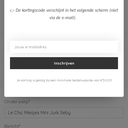
Naam*
👉
De kortingscode verschijnt in het volgende scherm (niet
via de e-mail).
Bedrijf
E-mail*
Inschrijven
Telefoonnummer
Je korting is geldig bij een minimale bestelwaarde van €50,00
Onderwerp*
Bericht*