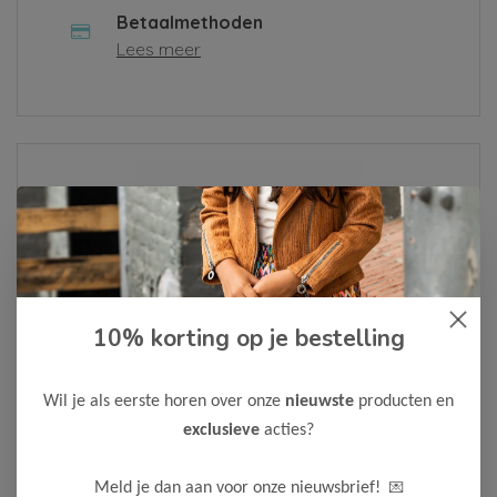
Betaalmethoden
Lees meer
Over ons
Lees meer
10% korting op je bestelling
Als je een klacht hebt of een vraag, vul dan alsjeblieft het
contactformulier in of neem contact met ons op via
Whatsapp
. We zullen je bericht zo snel mogelijk
Wil je als eerste horen over onze
nieuwste
producten en
behandelen.
exclusieve
acties?
Neem contact op
💌
Meld je dan aan voor onze nieuwsbrief!