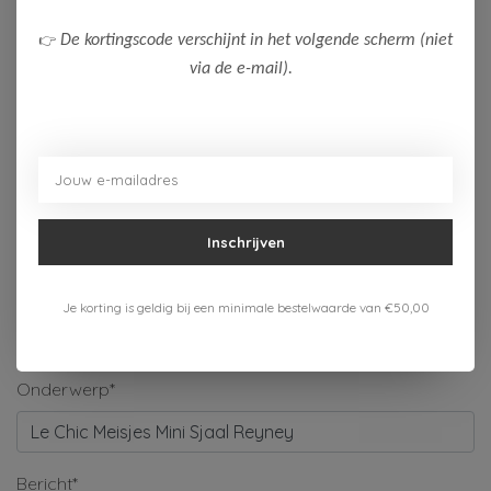
Naam*
👉
De kortingscode verschijnt in het volgende scherm (niet
via de e-mail).
Bedrijf
E-mail*
Inschrijven
Telefoonnummer
Je korting is geldig bij een minimale bestelwaarde van €50,00
Onderwerp*
Bericht*