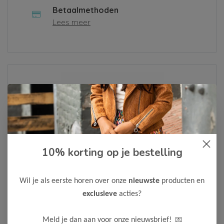
Betaalmethoden
Lees meer
Over ons
Lees meer
10% korting op je bestelling
Als je een klacht hebt of een vraag, vul dan alsjeblieft het
contactformulier in of neem contact met ons op via
Whatsapp
. We zullen je bericht zo snel mogelijk
Wil je als eerste horen over onze
nieuwste
producten en
behandelen.
exclusieve
acties?
Neem contact op
💌
Meld je dan aan voor onze nieuwsbrief!