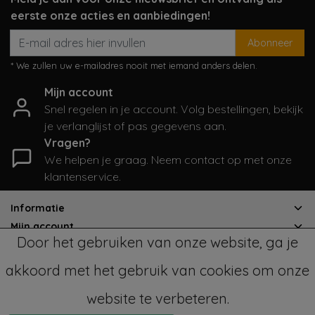
eerste onze acties en aanbiedingen!
Abonneer
* We zullen uw e-mailadres nooit met iemand anders delen.
Mijn account
Snel regelen in je account. Volg bestellingen, bekijk
je verlanglijst of pas gegevens aan.
Vragen?
We helpen je graag. Neem contact op met onze
klantenservice.
Informatie
Mijn account
Door het gebruiken van onze website, ga je
Categorieën
Contactgegevens
akkoord met het gebruik van cookies om onze
website te verbeteren.
© Copyright 2026 - SampleSale4Kids | Realisatie
InStijl Media