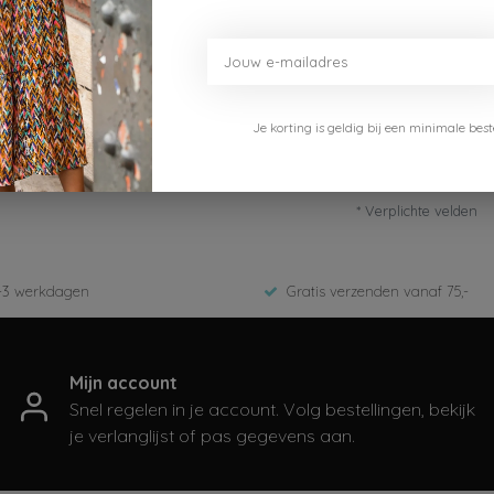
Je korting is geldig bij een minimale b
* Verplichte velden
-3 werkdagen
Gratis verzenden vanaf 75,-
Mijn account
Snel regelen in je account. Volg bestellingen, bekijk
je verlanglijst of pas gegevens aan.