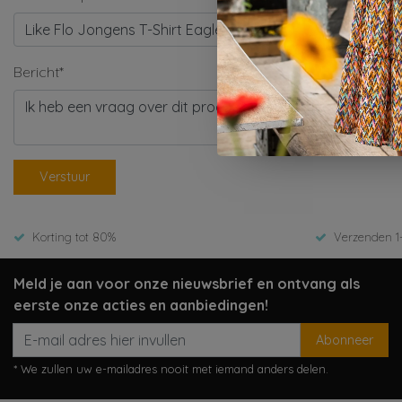
Bericht*
Verstuur
Korting tot 80%
Verzenden 1
Meld je aan voor onze nieuwsbrief en ontvang als
eerste onze acties en aanbiedingen!
Abonneer
* We zullen uw e-mailadres nooit met iemand anders delen.