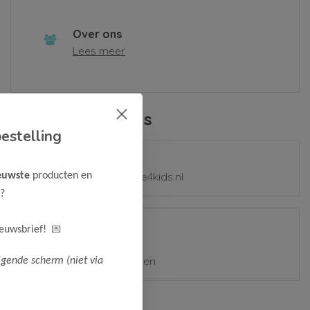
Over ons
Lees meer
Contactgegevens
estelling
E-mail
mail@samplesale4kids.nl
euwste
producten en
?
Adres
💌
ieuwsbrief!
Zetterij 7-9
1185 ZZ Amstelveen
lgende scherm (niet via