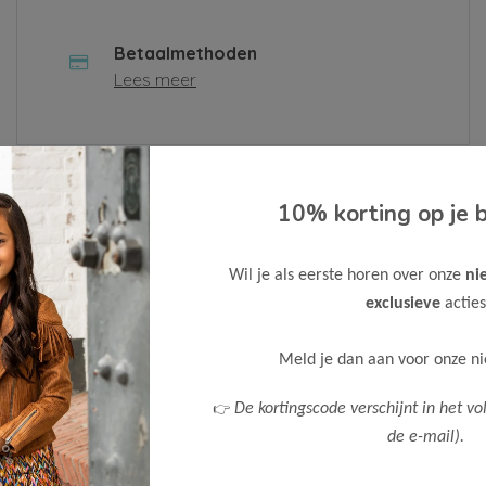
Betaalmethoden
Lees meer
 contactformulier in of neem contact met ons op via
10% korting op je b
n.
Wil je als eerste horen over onze
ni
Bedrijf
exclusieve
acties
Meld je dan aan voor onze n
Telefoonnummer
👉
De kortingscode verschijnt in het vo
de e-mail).