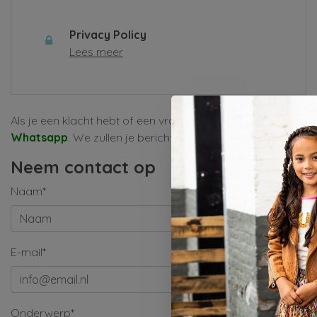
Privacy Policy
Lees meer
Als je een klacht hebt of een vraag, vul dan alsjeblieft het
Whatsapp
. We zullen je bericht zo snel mogelijk behandele
Neem contact op
Naam*
E-mail*
Onderwerp*