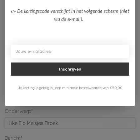
Naam*
👉
De kortingscode verschijnt in het volgende scherm (niet
via de e-mail).
Bedrijf
E-mail*
Inschrijven
Telefoonnummer
Je korting is geldig bij een minimale bestelwaarde van €50,00
Onderwerp*
Bericht*