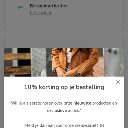
Betaalmethoden
Lees meer
Over ons
Lees meer
10% korting op je bestelling
Als je een klacht hebt of een vraag, vul dan alsjeblieft het
contactformulier in of neem contact met ons op via
Whatsapp
. We zullen je bericht zo snel mogelijk
Wil je als eerste horen over onze
nieuwste
producten en
behandelen.
exclusieve
acties?
Neem contact op
💌
Meld je dan aan voor onze nieuwsbrief!