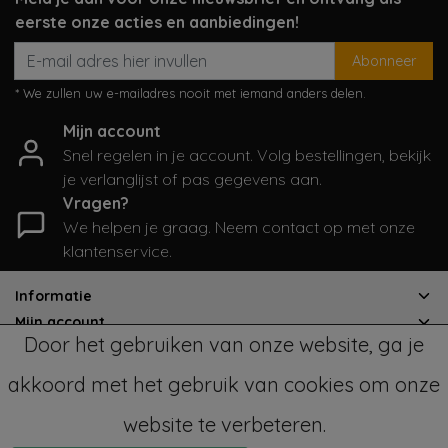
eerste onze acties en aanbiedingen!
Abonneer
* We zullen uw e-mailadres nooit met iemand anders delen.
Mijn account
Snel regelen in je account. Volg bestellingen, bekijk
je verlanglijst of pas gegevens aan.
Vragen?
We helpen je graag. Neem contact op met onze
klantenservice.
Informatie
Mijn account
Door het gebruiken van onze website, ga je
Categorieën
Contactgegevens
akkoord met het gebruik van cookies om onze
website te verbeteren.
© Copyright 2026 - SampleSale4Kids | Realisatie
InStijl Media