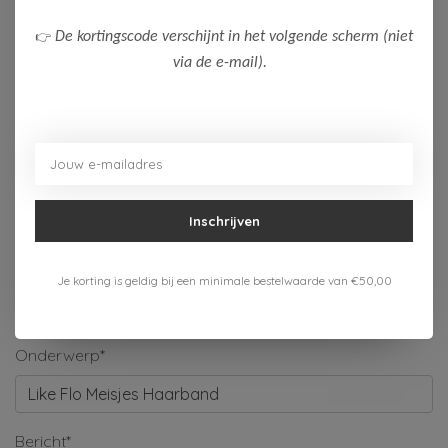
Naam*
👉
De kortingscode verschijnt in het volgende scherm (niet
via de e-mail).
Bedrijf
E-mail*
Inschrijven
Telefoonnummer
Je korting is geldig bij een minimale bestelwaarde van €50,00
Onderwerp*
Bericht*