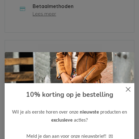
Betaalmethoden
Lees meer
Over ons
Lees meer
10% korting op je bestelling
Als je een klacht hebt of een vraag, vul dan alsjeblieft het
contactformulier in of neem contact met ons op via
Whatsapp
. We zullen je bericht zo snel mogelijk
Wil je als eerste horen over onze
nieuwste
producten en
behandelen.
exclusieve
acties?
Neem contact op
💌
Meld je dan aan voor onze nieuwsbrief!