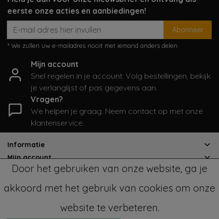
eerste onze acties en aanbiedingen!
Abonneer
* We zullen uw e-mailadres nooit met iemand anders delen.
Mijn account
Snel regelen in je account. Volg bestellingen, bekijk
je verlanglijst of pas gegevens aan.
Vragen?
We helpen je graag. Neem contact op met onze
klantenservice.
Informatie
Mijn account
Door het gebruiken van onze website, ga je
Categorieën
Contactgegevens
akkoord met het gebruik van cookies om onze
website te verbeteren.
© Copyright 2026 - SampleSale4Kids | Realisatie
InStijl Media