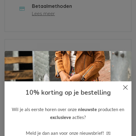
Betaalmethoden
Lees meer
Over ons
Lees meer
10% korting op je bestelling
Als je een klacht hebt of een vraag, vul dan alsjeblieft het
contactformulier in of neem contact met ons op via
Whatsapp
. We zullen je bericht zo snel mogelijk
Wil je als eerste horen over onze
nieuwste
producten en
behandelen.
exclusieve
acties?
Neem contact op
💌
Meld je dan aan voor onze nieuwsbrief!