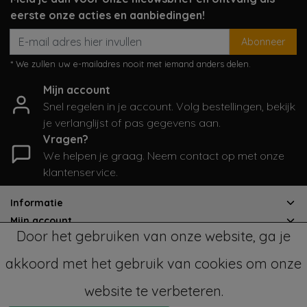
eerste onze acties en aanbiedingen!
Abonneer
* We zullen uw e-mailadres nooit met iemand anders delen.
Mijn account
Snel regelen in je account. Volg bestellingen, bekijk
je verlanglijst of pas gegevens aan.
Vragen?
We helpen je graag. Neem contact op met onze
klantenservice.
Informatie
Mijn account
Door het gebruiken van onze website, ga je
Categorieën
Contactgegevens
akkoord met het gebruik van cookies om onze
website te verbeteren.
© Copyright 2026 - SampleSale4Kids | Realisatie
InStijl Media