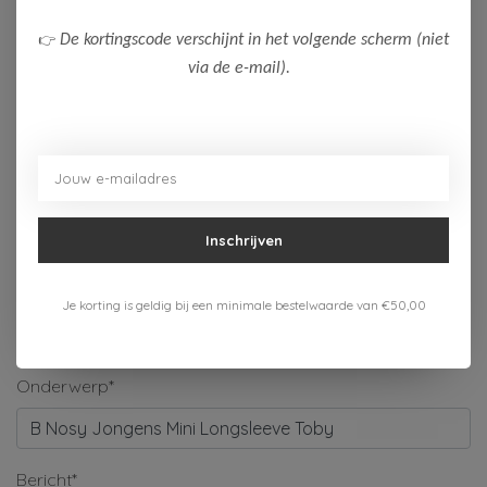
Naam*
👉
De kortingscode verschijnt in het volgende scherm (niet
via de e-mail).
Bedrijf
E-mail*
Inschrijven
Telefoonnummer
Je korting is geldig bij een minimale bestelwaarde van €50,00
Onderwerp*
Bericht*