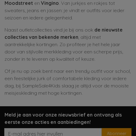
Moodstreet
en
Vingino
. Van jurkjes en rokjes tot
sweaters, jeans en jassen: je vindt er outfits voor ieder
seizoen en iedere gelegenheid.
Naast outletcollecties vind je bij ons ook
de nieuwste
collecties van bekende merken
, altijd met
aantrekkelijke kortingen. Zo profiteer je het hele jaar
door van stijlvolle merkkleding voor een scherpe prijs,
zonder in te leveren op kwaliteit of keuze.
Of je nu op zoek bent naar een trendy outfit voor school,
een feestelijke jurk of comfortabele kleding voor iedere
dag, bij SampleSale4Kids slaag je altijd voor de mooiste
meisjeskleding met hoge kortingen.
Meld je aan voor onze nieuwsbrief en ontvang als
eerste onze acties en aanbiedingen!
Abonneer