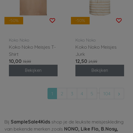
-50%
-50%
Koko Noko
Koko Noko
Koko Noko Meisjes T-
Koko Noko Meisjes
Shirt
Jurk
10,00
12,50
19,99
24,99
Bekijken
Bekijken
...
1
2
3
4
5
104
Bij
SampleSale4Kids
shop je de leukste meisjeskleding
van bekende merken zoals
NONO, Like Flo, B.Nosy,