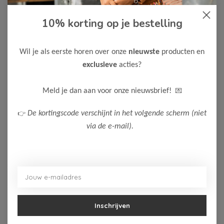
10% korting op je bestelling
-50%
-50%
Wil je als eerste horen over onze
nieuwste
producten en
exclusieve
acties?
Koko Noko
Koko Noko
Koko Noko Meisjes
Koko Noko Meisjes
Rok
Sweater
💌
Meld je dan aan voor onze nieuwsbrief!
11,50
14,00
22,99
27,99
👉
De kortingscode verschijnt in het volgende scherm (niet
Bekijken
Bekijken
via de e-mail).
Inschrijven