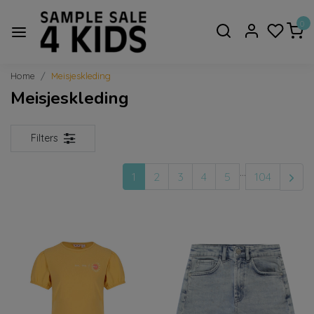
0
Home
Meisjeskleding
Meisjeskleding
Filters
...
1
2
3
4
5
104