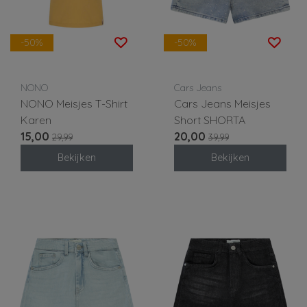
-50%
-50%
NONO
Cars Jeans
NONO Meisjes T-Shirt
Cars Jeans Meisjes
Karen
Short SHORTA
15,00
20,00
29,99
39,99
Bekijken
Bekijken