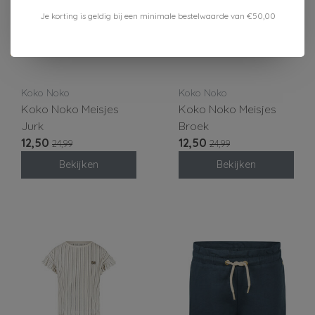
Je korting is geldig bij een minimale bestelwaarde van €50,00
-50%
-50%
Koko Noko
Koko Noko
Koko Noko Meisjes
Koko Noko Meisjes
Jurk
Broek
12,50
12,50
24,99
24,99
Bekijken
Bekijken