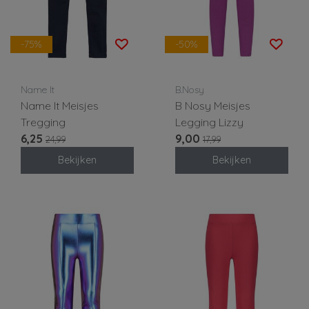
-75%
-50%
Name It
B.Nosy
Name It Meisjes
B Nosy Meisjes
Tregging
Legging Lizzy
6,25
9,00
24,99
17,99
Bekijken
Bekijken