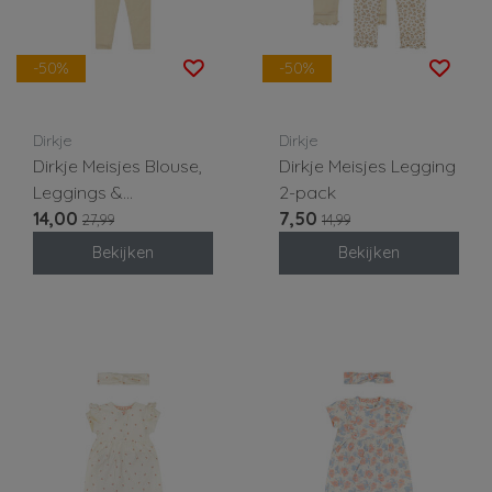
-50%
-50%
Dirkje
Dirkje
Dirkje Meisjes Blouse,
Dirkje Meisjes Legging
Leggings &
2-pack
Hoofdband
14,00
7,50
27,99
14,99
Bekijken
Bekijken