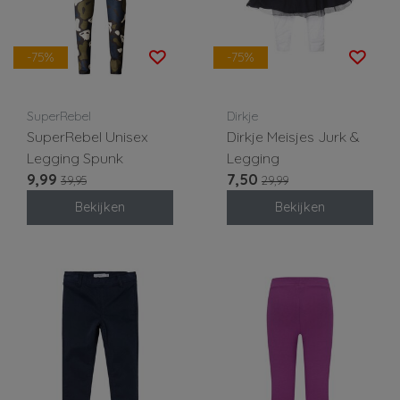
-75%
-75%
SuperRebel
Dirkje
SuperRebel Unisex
Dirkje Meisjes Jurk &
Legging Spunk
Legging
9,99
7,50
39,95
29,99
Bekijken
Bekijken