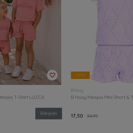
-50%
B.Nosy
eisjes T-Shirt LUZCA
B Nosy Meisjes Mini Short & T
Bekijken
17,50
34,99