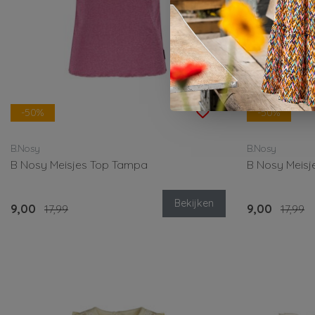
-50%
-50%
B.Nosy
B.Nosy
B Nosy Meisjes Top Tampa
B Nosy Meis
Bekijken
9,00
17,99
9,00
17,99