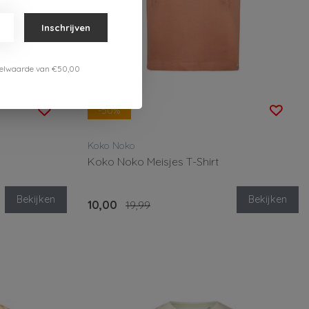
Inschrijven
estelwaarde van €50,00
-50%
Koko Noko
Koko Noko Meisjes T-Shirt
Bekijken
Bekijken
10,00
19,99