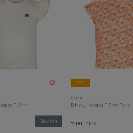
-50%
B.Nosy
isjes T-Shirt
B Nosy Meisjes T-Shirt Toria
Bekijken
11,00
21,99