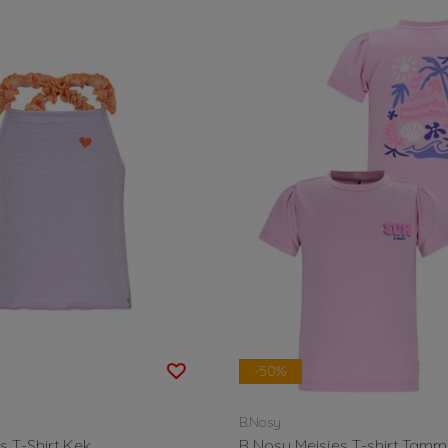
-50%
B.Nosy
 T-Shirt Kek
B Nosy Meisjes T-shirt Tam