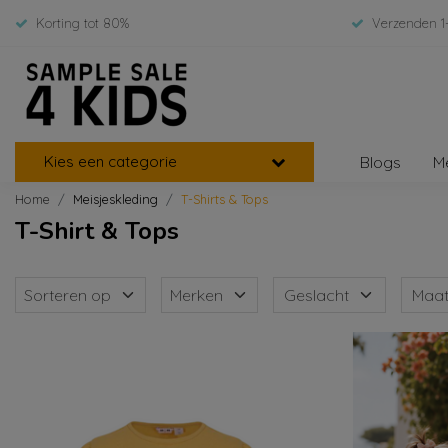
Korting tot 80%
Verzenden 1
Kies een categorie
Blogs
M
Home
Meisjeskleding
T-Shirts & Tops
T-Shirt & Tops
Sorteren op
Merken
Geslacht
Maa