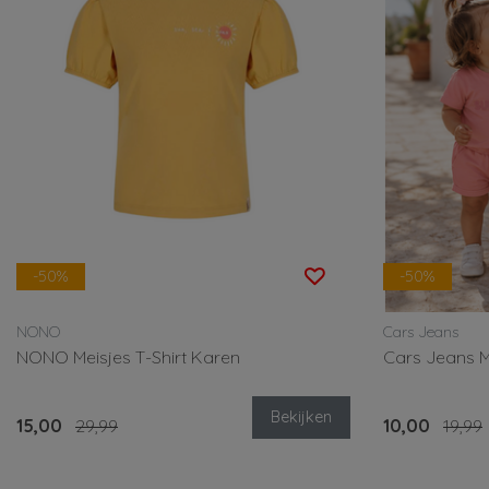
-50%
-50%
NONO
Cars Jeans
NONO Meisjes T-Shirt Karen
Cars Jeans M
Bekijken
15,00
29,99
10,00
19,99