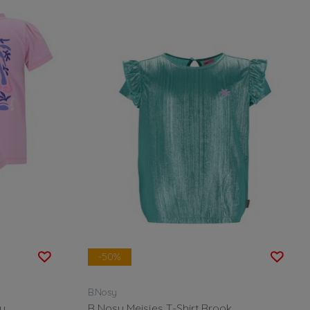
-50%
B.Nosy
my
B Nosy Meisjes T-Shirt Brook