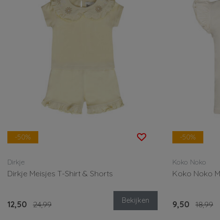
-50%
-50%
Dirkje
Koko Noko
Dirkje Meisjes T-Shirt & Shorts
Koko Noko Me
Bekijken
12,50
24,99
9,50
18,99