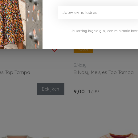
Je korting is geldig bij een minimale b
-50%
B.Nosy
jes Top Tampa
B Nosy Meisjes Top Tampa
Bekijken
9,00
17,99