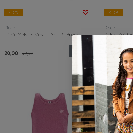
-50%
-50%
Dirkje
Dirkje
Dirkje Meisjes Vest, T-Shirt & Broek
Dirkje Meisjes
Bekijken
20,00
39,99
12,50
24,99