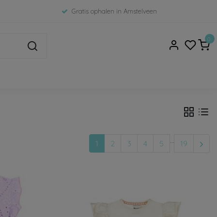
Gratis ophalen in Amstelveen
0
...
1
2
3
4
5
19