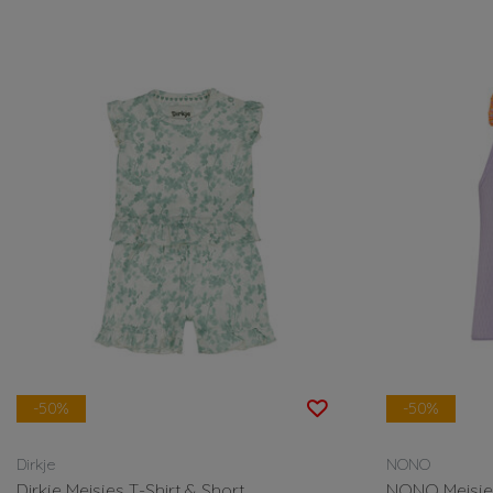
-50%
-50%
Dirkje
NONO
Dirkje Meisjes T-Shirt & Short
NONO Meisjes