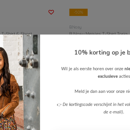
-50%
B.Nosy
 T-Shirt & Short
B Nosy Meisjes T-Shirt Toria
Bekijken
10% korting op je b
11,00
21,99
Wil je als eerste horen over onze
ni
exclusieve
acties
Meld je dan aan voor onze n
👉
De kortingscode verschijnt in het vo
de e-mail).