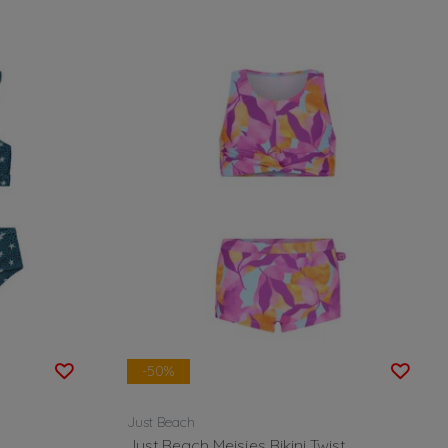
-50%
Just Beach
Just Beach Meisjes Bikini Twist