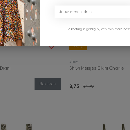
Je korting is geldig bij een minimale b
-75%
Shiwi
Bikini
Shiwi Meisjes Bikini Charlie
Bekijken
8,75
34,99