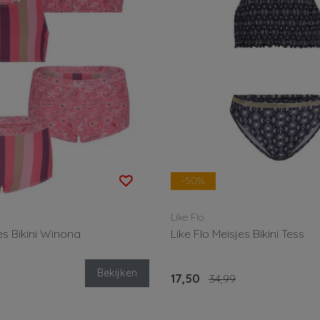
-50%
Like Flo
es Bikini Winona
Like Flo Meisjes Bikini Tess
Bekijken
17,50
34,99