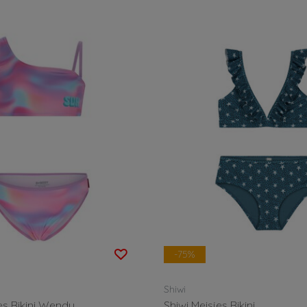
-75%
Shiwi
es Bikini Wendy
Shiwi Meisjes Bikini