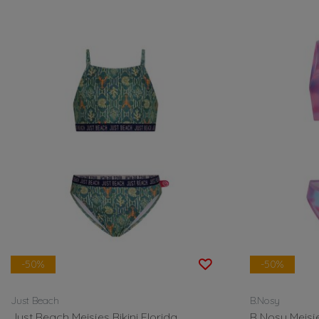
-50%
-50%
Just Beach
B.Nosy
Just Beach Meisjes Bikini Florida
B Nosy Meisj