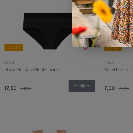
-50%
-75%
Shiwi
Shiwi
Shiwi Meisjes Bikini Charlie
Shiwi Meisjes 
Bekijken
17,50
34,99
7,00
27,99