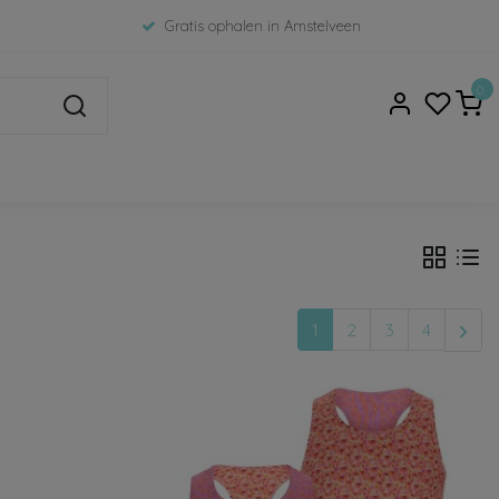
Gratis ophalen in Amstelveen
0
1
2
3
4