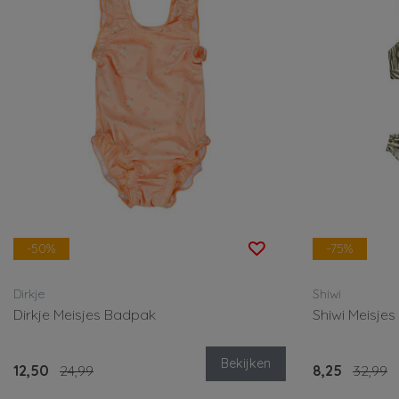
-50%
-75%
Dirkje
Shiwi
Dirkje Meisjes Badpak
Shiwi Meisjes 
Bekijken
12,50
24,99
8,25
32,99