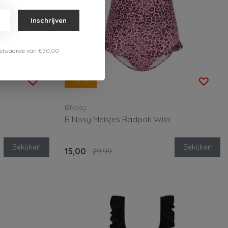
Inschrijven
estelwaarde van €50,00
-50%
B.Nosy
B Nosy Meisjes Badpak Wila
Bekijken
Bekijken
15,00
29,99