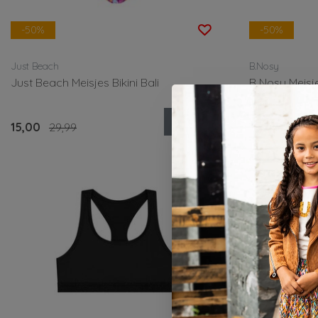
-50%
-50%
Just Beach
B.Nosy
Just Beach Meisjes Bikini Bali
B Nosy Meisj
Bekijken
15,00
29,99
14,00
27,99