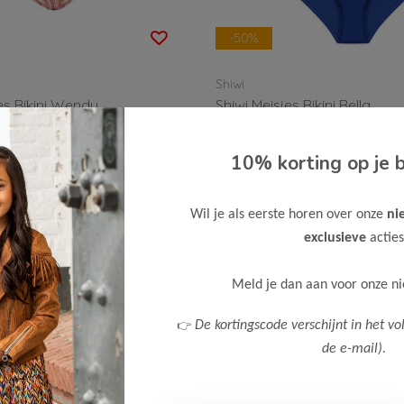
-50%
Shiwi
es Bikini Wendy
Shiwi Meisjes Bikini Bella
Bekijken
10% korting op je b
20,00
39,99
Wil je als eerste horen over onze
ni
exclusieve
acties
Meld je dan aan voor onze n
👉
De kortingscode verschijnt in het vo
de e-mail).