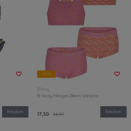
-50%
B.Nosy
B Nosy Meisjes Bikini Winona
Bekijken
Bekijken
17,50
34,99