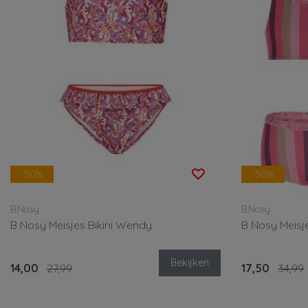
-50%
-50%
B.Nosy
B.Nosy
B Nosy Meisjes Bikini Wendy
B Nosy Meisj
Bekijken
14,00
27,99
17,50
34,99