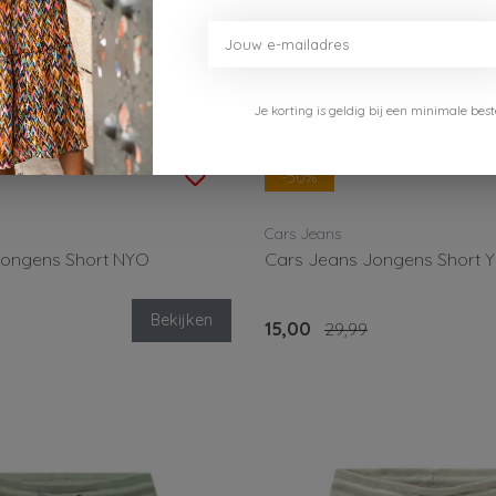
Je korting is geldig bij een minimale b
-50%
Cars Jeans
Jongens Short NYO
Cars Jeans Jongens Short 
Bekijken
15,00
29,99