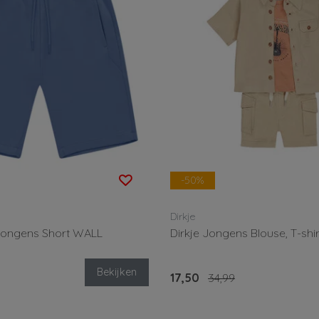
-50%
Dirkje
Jongens Short WALL
Dirkje Jongens Blouse, T-shir
Bekijken
17,50
34,99