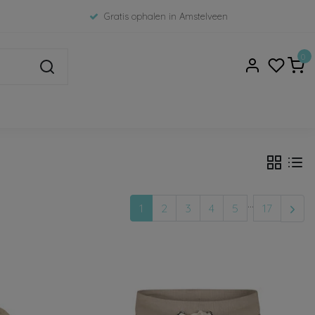
Gratis ophalen in Amstelveen
0
...
1
2
3
4
5
17