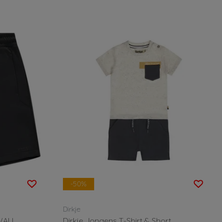
-50%
Dirkje
WALL
Dirkje Jongens T-Shirt & Short