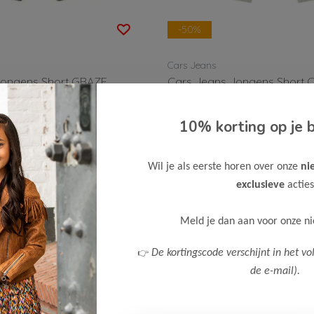
-50%
Cars Jeans
Jongens Short GRAZE
Cars Jeans Jongens Shor
Bekijken
10% korting op je b
17,50
34,99
Wil je als eerste horen over onze
ni
exclusieve
acties
Meld je dan aan voor onze n
👉
De kortingscode verschijnt in het vo
de e-mail).