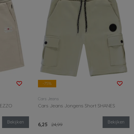
-75%
Cars Jeans
YEZZO
Cars Jeans Jongens Short SHANES
Bekijken
Bekijken
6,25
24,99