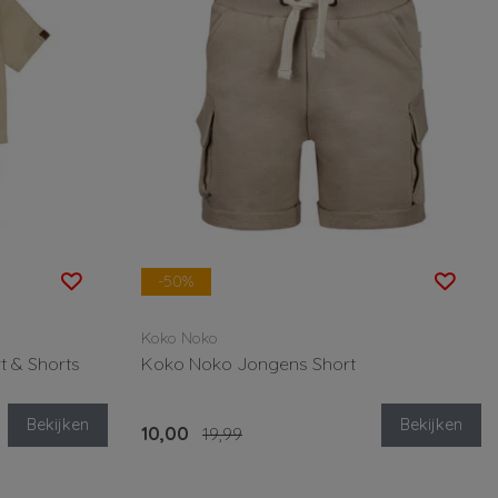
-50%
Koko Noko
t & Shorts
Koko Noko Jongens Short
Bekijken
Bekijken
10,00
19,99