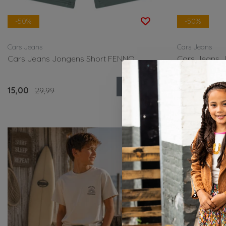
-50%
-50%
Cars Jeans
Cars Jeans
Cars Jeans Jongens Short FENNO
Cars Jeans 
Bekijken
15,00
29,99
15,00
29,99