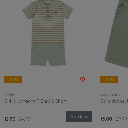
-50%
-50%
Dirkje
Cars Jeans
Dirkje Jongens T-Shirt & Short
Cars Jeans 
Bekijken
12,50
24,99
15,00
29,99