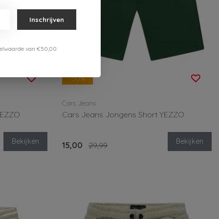
Inschrijven
estelwaarde van €50,00
-50%
Cars Jeans
YEZZO
Cars Jeans Jongens Short YEZZO
Bekijken
Bekijken
15,00
29,99