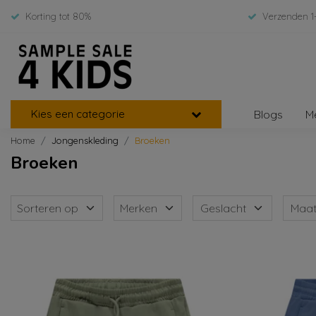
Korting tot 80%
Verzenden 1
Kies een categorie
Blogs
M
Home
Jongenskleding
Broeken
Broeken
Sorteren op
Merken
Geslacht
Maa