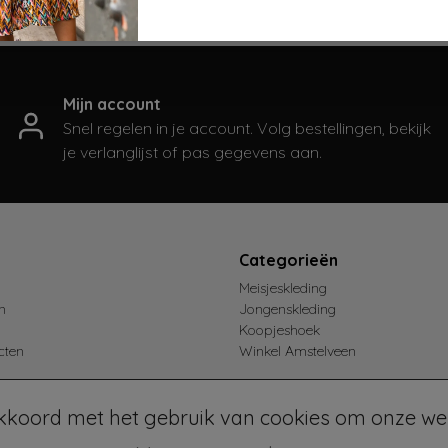
-3 werkdagen
Gratis verzenden vanaf 75,-
Mijn account
Snel regelen in je account. Volg bestellingen, bekijk
je verlanglijst of pas gegevens aan.
t
Categorieën
Meisjeskleding
n
Jongenskleding
Koopjeshoek
cten
Winkel Amstelveen
akkoord met het gebruik van cookies om onze web