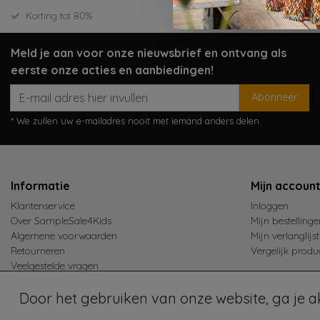
Korting tot 80%
Verzenden 1
Meld je aan voor onze nieuwsbrief en ontvang als
eerste onze acties en aanbiedingen!
Abonneer
* We zullen uw e-mailadres nooit met iemand anders delen.
Informatie
Mijn accoun
Klantenservice
Inloggen
Over SampleSale4Kids
Mijn bestellinge
Algemene voorwaarden
Mijn verlanglijst
Retourneren
Vergelijk produ
Veelgestelde vragen
Verzending
Door het gebruiken van onze website, ga je 
© Copyright 2026 - SampleSale4Kids | Realisatie
InStijl Media