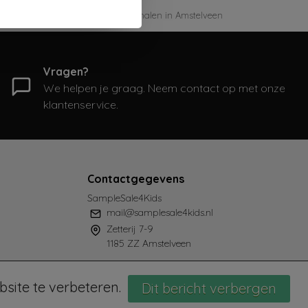
Gratis ophalen in Amstelveen
Vragen?
We helpen je graag. Neem contact op met onze
klantenservice.
Contactgegevens
SampleSale4Kids
mail@samplesale4kids.nl
Zetterij 7-9
1185 ZZ Amstelveen
site te verbeteren.
Dit bericht verbergen