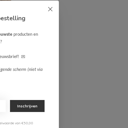
estelling
euwste
producten en
?
💌
ieuwsbrief!
lgende scherm (niet via
armer CHAYLA
Inschrijven
Bekijken
estelwaarde van €50,00