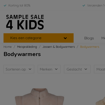
Korting tot 80%
Verzenden 1
Kies een categorie
Blogs
M
Home
Meisjeskleding
Jassen & Bodywarmers
Bodywarmers
Bodywarmers
Sorteren op
Merken
Geslacht
Maa