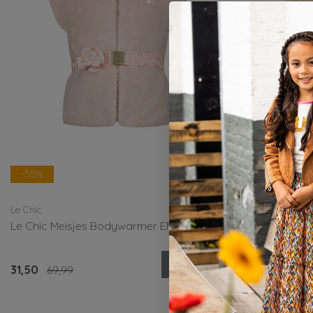
-55%
-30%
Le Chic
Cars Jeans
Le Chic Meisjes Bodywarmer EMALO
Cars Jeans 
Bekijken
31,50
69,99
35,00
49,99