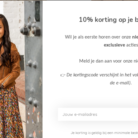
10% korting op je b
Wil je als eerste horen over onze
ni
exclusieve
acties
Meld je dan aan voor onze n
👉
De kortingscode verschijnt in het vo
-30%
de e-mail).
Cars Jeans
Meisjes Bodywarmer CHAYLA
Cars Jeans Meisjes Bodyw
Bekijken
35,00
49,99
Je korting is geldig bij een minimale b