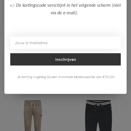
👉
De kortingscode verschijnt in het volgende scherm (niet
via de e-mail).
-50%
-50%
Cars Jeans
Cars Jeans
Cars Jeans Jongens
Cars Jeans Jongens
Joggingpak BRANWY
Joggingpak ORLYAN
35,00
35,00
Inschrijven
69,99
69,99
Bekijken
Bekijken
Je korting is geldig bij een minimale bestelwaarde van €50,00