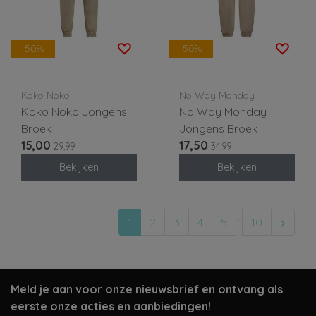
-50%
-50%
Koko Noko
No Way Monday
Koko Noko Jongens
No Way Monday
Broek
Jongens Broek
15,00
17,50
29,99
34,99
Bekijken
Bekijken
...
1
2
3
4
5
10
Meld je aan voor onze nieuwsbrief en ontvang als
eerste onze acties en aanbiedingen!