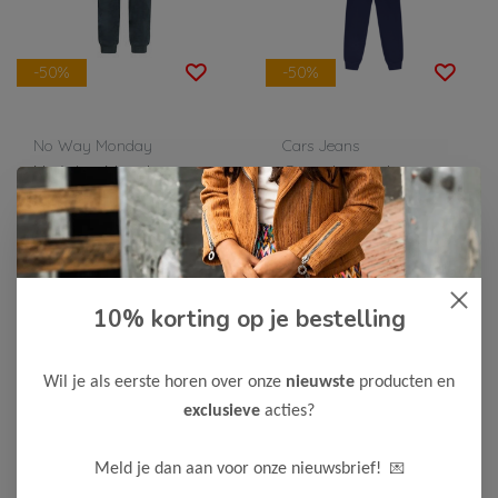
-50%
-50%
No Way Monday
Cars Jeans
No Way Monday
Cars Jeans Jongens
Jongens Broek
Joggingpak ULFAR
14,00
35,00
27,99
69,99
Bekijken
Bekijken
10% korting op je bestelling
Wil je als eerste horen over onze
nieuwste
producten en
exclusieve
acties?
💌
Meld je dan aan voor onze nieuwsbrief!