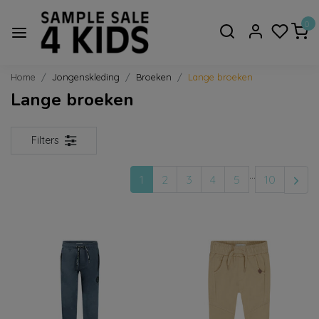
0
Home
Jongenskleding
Broeken
Lange broeken
Lange broeken
Filters
...
1
2
3
4
5
10