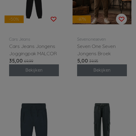
-50%
-87%
Cars Jeans
Sevenoneseven
Cars Jeans Jongens
Seven One Seven
Joggingpak MALCOR
Jongens Broek
35,00
5,00
69,99
39,95
Bekijken
Bekijken