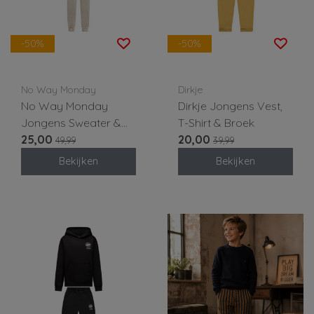
-50%
-50%
No Way Monday
Dirkje
No Way Monday
Dirkje Jongens Vest,
Jongens Sweater &
T-Shirt & Broek
Broek
25,00
20,00
49,99
39,99
Bekijken
Bekijken