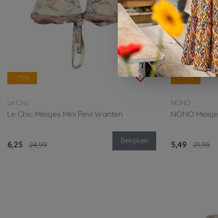
-75%
-75%
Le Chic
NONO
Le Chic Meisjes Mini Revi Wanten
NONO Meisje
Bekijken
6,25
24,99
5,49
21,95