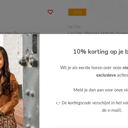
-60%
Le Chic
es Mini Revi Wanten
Le Chic Meisjes Handschoe
ROWROW
Bekijken
10% korting op je b
10,00
24,99
Wil je als eerste horen over onze
ni
exclusieve
acties
Meld je dan aan voor onze n
👉
De kortingscode verschijnt in het vo
de e-mail).