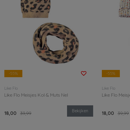
-55%
-55%
Like Flo
Like Flo
Like Flo Meisjes Kol & Muts Nel
Like Flo Meis
Bekijken
18,00
39,99
18,00
39,99