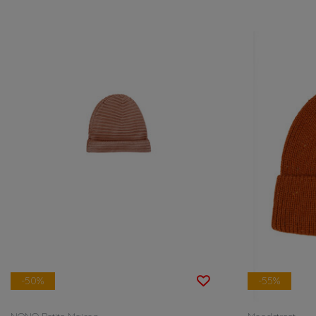
-50%
-55%