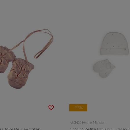
-55%
NONO Petite Maison
es Mini Revi Wanten
NONO Petite Maison Unisex 