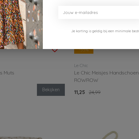
Je korting is geldig bij een minimale b
-55%
Le Chic
s Muts
Le Chic Meisjes Handschoe
ROWROW
Bekijken
11,25
24,99