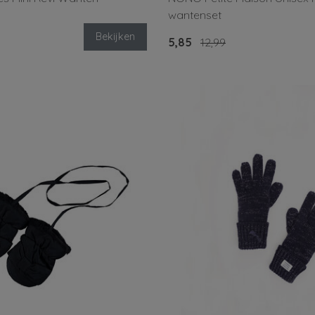
wantenset
Bekijken
5,85
12,99