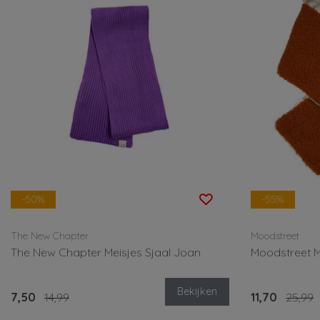
-50%
-55%
The New Chapter
Moodstreet
The New Chapter Meisjes Sjaal Joan
Moodstreet M
Bekijken
7,50
14,99
11,70
25,99