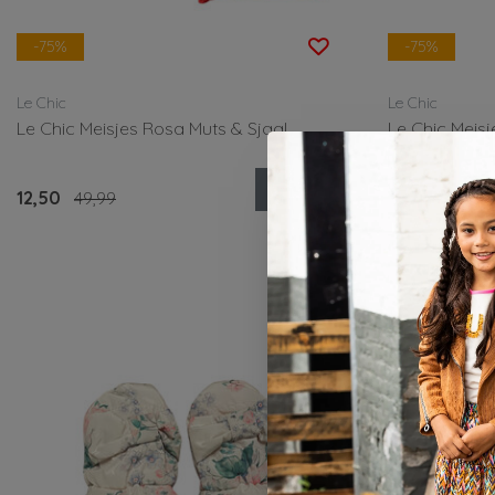
-75%
-75%
Le Chic
Le Chic
Le Chic Meisjes Rosa Muts & Sjaal
Le Chic Meisj
Bekijken
12,50
49,99
6,25
24,99