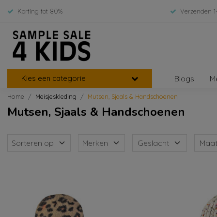
Korting tot 80%
Verzenden 1
Kies een categorie
Blogs
M
Home
Meisjeskleding
Mutsen, Sjaals & Handschoenen
Mutsen, Sjaals & Handschoenen
Sorteren op
Merken
Geslacht
Maa