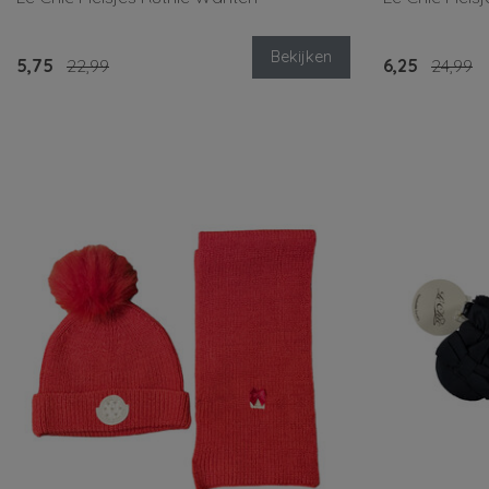
Bekijken
5,75
22,99
6,25
24,99