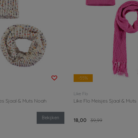
-55%
Like Flo
jes Sjaal & Muts Noah
Like Flo Meisjes Sjaal & Mut
Bekijken
18,00
39,99