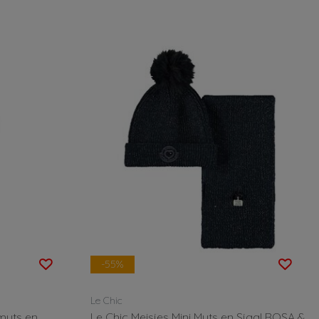
-55%
Le Chic
muts en
Le Chic Meisjes Mini Muts en Sjaal ROSA &