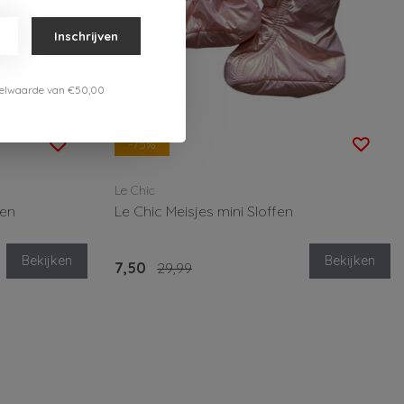
Inschrijven
estelwaarde van €50,00
-75%
Le Chic
nen
Le Chic Meisjes mini Sloffen
Bekijken
Bekijken
7,50
29,99