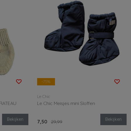
-75%
Le Chic
n RATEAU
Le Chic Meisjes mini Sloffen
Bekijken
Bekijken
7,50
29,99