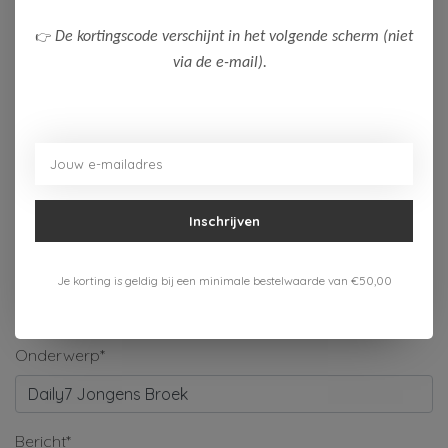
Naam*
👉
De kortingscode verschijnt in het volgende scherm (niet
via de e-mail).
Bedrijf
E-mail*
Inschrijven
Telefoonnummer
Je korting is geldig bij een minimale bestelwaarde van €50,00
Onderwerp*
Bericht*