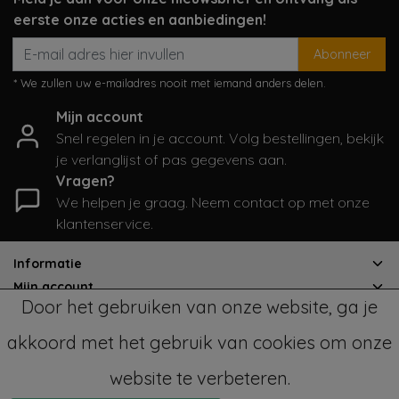
eerste onze acties en aanbiedingen!
Abonneer
* We zullen uw e-mailadres nooit met iemand anders delen.
Mijn account
Snel regelen in je account. Volg bestellingen, bekijk
je verlanglijst of pas gegevens aan.
Vragen?
We helpen je graag. Neem contact op met onze
klantenservice.
Informatie
Mijn account
Door het gebruiken van onze website, ga je
Categorieën
Contactgegevens
akkoord met het gebruik van cookies om onze
website te verbeteren.
© Copyright 2026 - SampleSale4Kids | Realisatie
InStijl Media