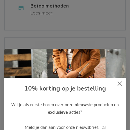
Betaalmethoden
Lees meer
Over ons
Lees meer
10% korting op je bestelling
Als je een klacht hebt of een vraag, vul dan alsjeblieft het
contactformulier in of neem contact met ons op via
Whatsapp
. We zullen je bericht zo snel mogelijk
Wil je als eerste horen over onze
nieuwste
producten en
behandelen.
exclusieve
acties?
Neem contact op
💌
Meld je dan aan voor onze nieuwsbrief!