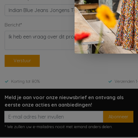
Bericht*
Verstuur
Korting tot 80%
Verzenden 1
Meld je aan voor onze nieuwsbrief en ontvang als
eerste onze acties en aanbiedingen!
Abonneer
* We zullen uw e-mailadres nooit met iemand anders delen.