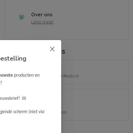
Over ons
Lees meer
Contactgegevens
estelling
E-mail
mail@samplesale4kids.nl
euwste
producten en
?
Adres
💌
ieuwsbrief!
Zetterij 7-9
1185 ZZ Amstelveen
lgende scherm (niet via