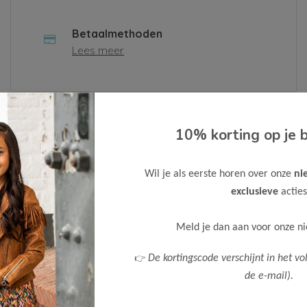
Betaalmethoden
Lees meer
 contactformulier in of neem contact met ons op via
10% korting op je b
n.
Wil je als eerste horen over onze
ni
Bedrijf
exclusieve
acties
Meld je dan aan voor onze n
Telefoonnummer
👉
De kortingscode verschijnt in het vo
de e-mail).