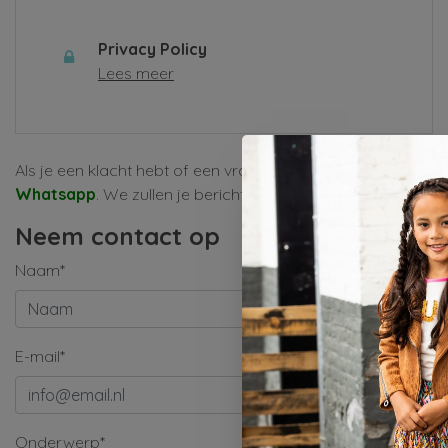
Privacy Policy
Lees meer
Als je een klacht hebt of een vraag, vul dan alsjeblieft het
Whatsapp
. We zullen je bericht zo snel mogelijk behandele
Neem contact op
Naam*
E-mail*
Onderwerp*