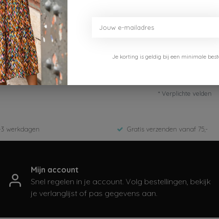
Je korting is geldig bij een minimale b
* Verplichte velden
-3 werkdagen
Gratis verzenden vanaf 75,-
Mijn account
Snel regelen in je account. Volg bestellingen, bekijk
je verlanglijst of pas gegevens aan.