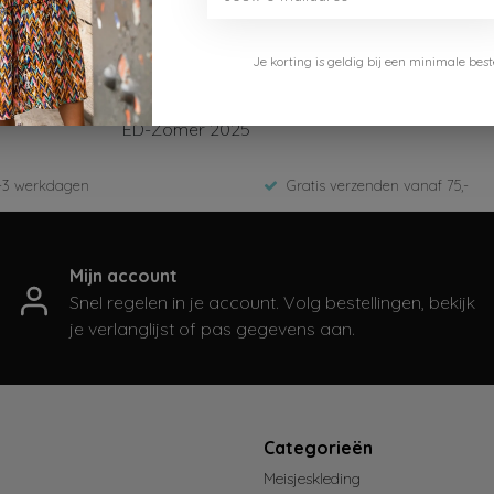
Je korting is geldig bij een minimale b
B.Nosy
Y502-6405-099
ED-Zomer 2025
-3 werkdagen
Gratis verzenden vanaf 75,-
Mijn account
Snel regelen in je account. Volg bestellingen, bekijk
je verlanglijst of pas gegevens aan.
t
Categorieën
Meisjeskleding