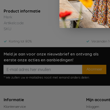
Product informatie
Merk
Artikelcode
SKU
Korting tot 80%
Verzenden 1
Meld je aan voor onze nieuwsbrief en ontvang als
eerste onze acties en aanbiedingen!
Abonneer
* We zullen uw e-mailadres nooit met iemand anders delen.
Informatie
Mijn accoun
Klantenservice
Inloggen