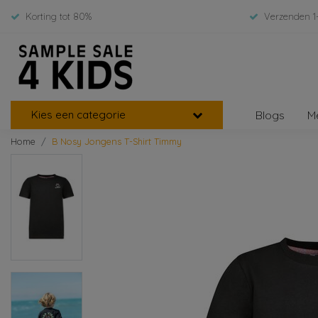
Korting tot 80%
Verzenden 1
Kies een categorie
Blogs
M
Home
B Nosy Jongens T-Shirt Timmy