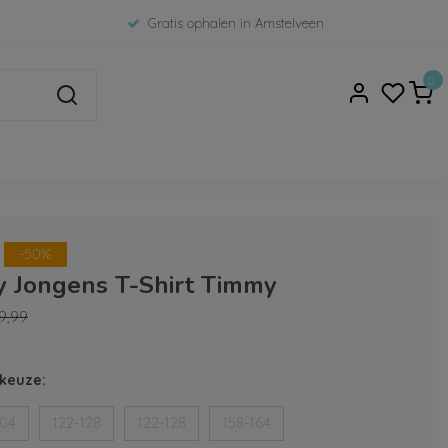
Gratis ophalen in Amstelveen
0
-50%
y Jongens T-Shirt Timmy
9,99
keuze:
104
122-128
122-128
158-164