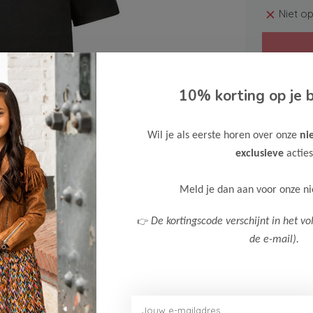
Niet o
10% korting op je b
Wil je als eerste horen over onze
ni
Gratis ve
exclusieve
acties
Verzende
Meer inf
Meld je dan aan voor onze n
👉
De kortingscode verschijnt in het vo
de e-mail).
Afbeelding vergroten