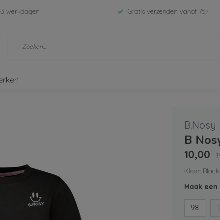
-3 werkdagen
Gratis verzenden vanaf 75,-
erken
B.Nosy
B Nos
10,00
1
Kleur: Black
Maak een 
98