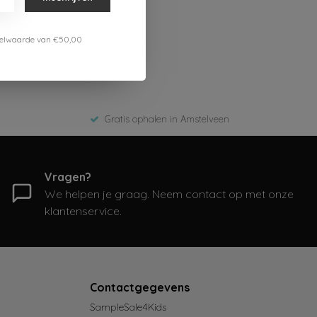
estelwaarde van €50,00
Gratis ophalen in Amstelveen
Vragen?
We helpen je graag. Neem contact op met onze
klantenservice.
Contactgegevens
SampleSale4Kids