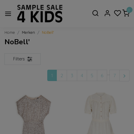
0
Home
Merken
NoBell'
NoBell'
Filters
...
1
2
3
4
5
6
7