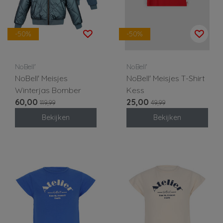
-50%
-50%
NoBell'
NoBell'
NoBell' Meisjes
NoBell' Meisjes T-Shirt
Winterjas Bomber
Kess
60,00
25,00
119,99
49,99
Bekijken
Bekijken