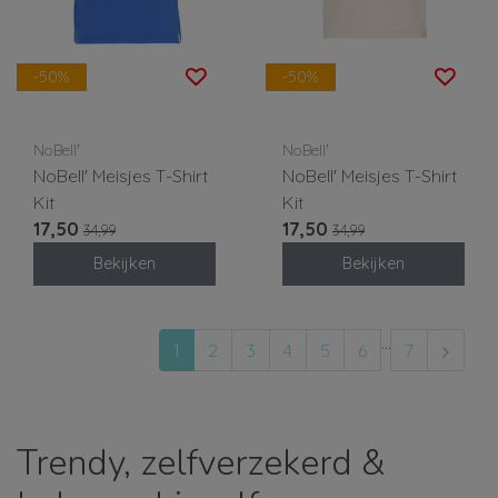
-50%
-50%
NoBell'
NoBell'
NoBell' Meisjes T-Shirt
NoBell' Meisjes T-Shirt
Kit
Kit
17,50
17,50
34,99
34,99
Bekijken
Bekijken
...
1
2
3
4
5
6
7
Trendy, zelfverzekerd &