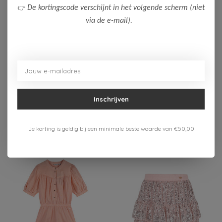
👉
De kortingscode verschijnt in het volgende scherm (niet
via de e-mail).
-50%
-50%
NoBell'
NoBell'
NoBell' Meisjes
NoBell' Meisjes
Jumpsuit Silah
Sweater Kessy
Inschrijven
35,00
30,00
69,99
59,99
Bekijken
Bekijken
Je korting is geldig bij een minimale bestelwaarde van €50,00