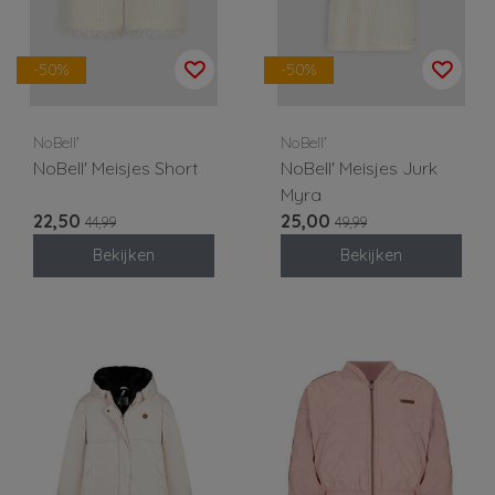
-50%
-50%
NoBell'
NoBell'
NoBell' Meisjes Short
NoBell' Meisjes Jurk
Myra
22,50
25,00
44,99
49,99
Bekijken
Bekijken