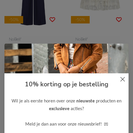
-50%
-50%
NoBell'
NoBell'
NoBell' Meisjes Broek
NoBell' Meisjes Rok
Naia
27,50
20,00
54,99
39,99
Bekijken
Bekijken
10% korting op je bestelling
Wil je als eerste horen over onze
nieuwste
producten en
exclusieve
acties?
💌
Meld je dan aan voor onze nieuwsbrief!