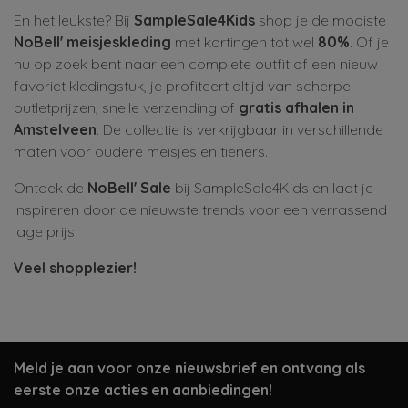
En het leukste? Bij
SampleSale4Kids
shop je de mooiste
NoBell' meisjeskleding
met kortingen tot wel
80%
. Of je
nu op zoek bent naar een complete outfit of een nieuw
favoriet kledingstuk, je profiteert altijd van scherpe
outletprijzen, snelle verzending of
gratis afhalen in
Amstelveen
. De collectie is verkrijgbaar in verschillende
maten voor oudere meisjes en tieners.
Ontdek de
NoBell' Sale
bij SampleSale4Kids en laat je
inspireren door de nieuwste trends voor een verrassend
lage prijs.
Veel shopplezier!
Meld je aan voor onze nieuwsbrief en ontvang als
eerste onze acties en aanbiedingen!