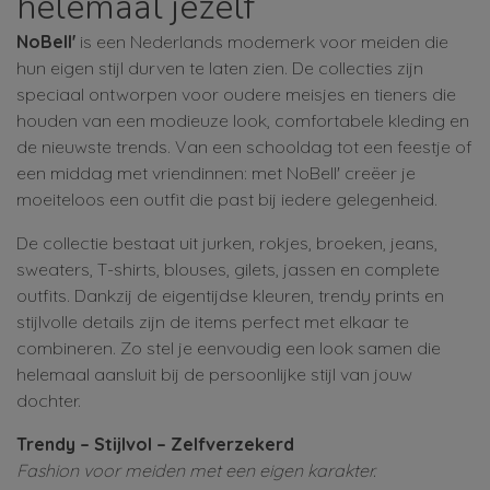
helemaal jezelf
NoBell'
is een Nederlands modemerk voor meiden die
hun eigen stijl durven te laten zien. De collecties zijn
speciaal ontworpen voor oudere meisjes en tieners die
houden van een modieuze look, comfortabele kleding en
de nieuwste trends. Van een schooldag tot een feestje of
een middag met vriendinnen: met NoBell' creëer je
moeiteloos een outfit die past bij iedere gelegenheid.
De collectie bestaat uit jurken, rokjes, broeken, jeans,
sweaters, T-shirts, blouses, gilets, jassen en complete
outfits. Dankzij de eigentijdse kleuren, trendy prints en
stijlvolle details zijn de items perfect met elkaar te
combineren. Zo stel je eenvoudig een look samen die
helemaal aansluit bij de persoonlijke stijl van jouw
dochter.
Trendy – Stijlvol – Zelfverzekerd
Fashion voor meiden met een eigen karakter.