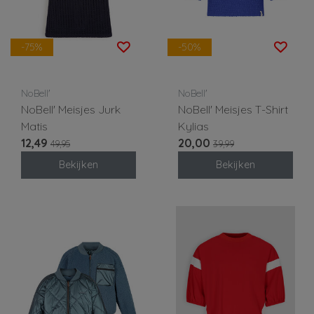
-75%
-50%
NoBell'
NoBell'
NoBell' Meisjes Jurk
NoBell' Meisjes T-Shirt
Matis
Kylias
12,49
20,00
49,95
39,99
Bekijken
Bekijken