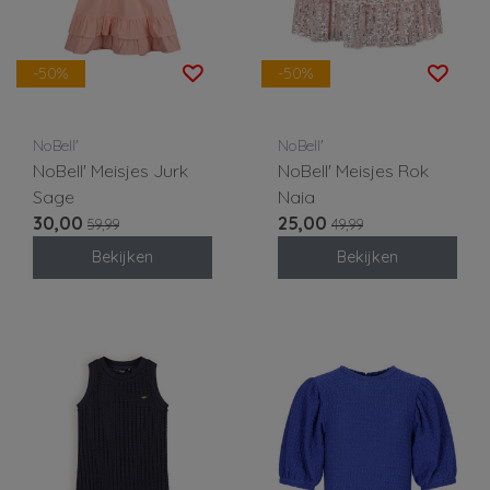
-50%
-50%
NoBell'
NoBell'
NoBell' Meisjes Jurk
NoBell' Meisjes Rok
Sage
Naia
30,00
25,00
59,99
49,99
Bekijken
Bekijken