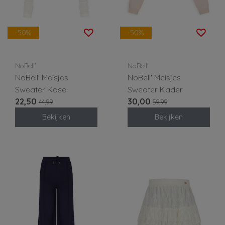
-50%
-50%
NoBell'
NoBell'
NoBell' Meisjes
NoBell' Meisjes
Sweater Kase
Sweater Kader
22,50
30,00
44,99
59,99
Bekijken
Bekijken