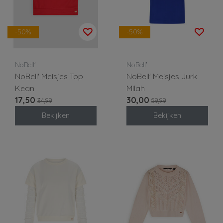
-50%
-50%
NoBell'
NoBell'
NoBell' Meisjes Top
NoBell' Meisjes Jurk
Kean
Milah
17,50
30,00
34,99
59,99
Bekijken
Bekijken