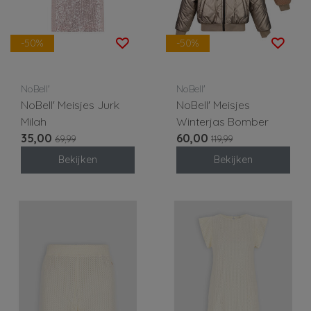
-50%
-50%
NoBell'
NoBell'
NoBell' Meisjes Jurk
NoBell' Meisjes
Milah
Winterjas Bomber
35,00
60,00
69,99
119,99
Bekijken
Bekijken