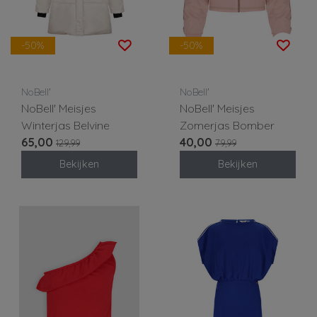
-50%
-50%
NoBell'
NoBell'
NoBell' Meisjes
NoBell' Meisjes
Winterjas Belvine
Zomerjas Bomber
65,00
40,00
129,99
79,99
Bekijken
Bekijken