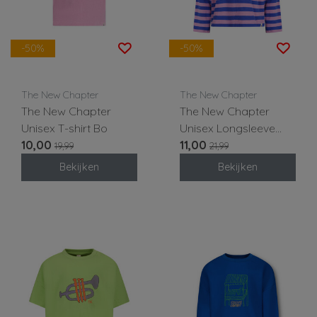
-50%
-50%
The New Chapter
The New Chapter
The New Chapter
The New Chapter
Unisex T-shirt Bo
Unisex Longsleeve
10,00
Lou
11,00
19,99
21,99
Bekijken
Bekijken