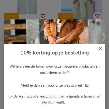
-50%
-50%
The New Chapter
The New Chapter
The New Chapter
The New Chapter
Meisjes Broek Tate
Unisex Sjaal Skye
12,50
6,50
24,99
12,99
10% korting op je bestelling
Bekijken
Bekijken
Wil je als eerste horen over onze
nieuwste
producten en
exclusieve
acties?
💌
Meld je dan aan voor onze nieuwsbrief!
👉
De kortingscode verschijnt in het volgende scherm (niet
via de e-mail).