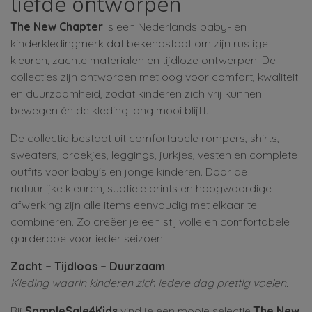
liefde ontworpen
The New Chapter
is een Nederlands baby- en
kinderkledingmerk dat bekendstaat om zijn rustige
kleuren, zachte materialen en tijdloze ontwerpen. De
collecties zijn ontworpen met oog voor comfort, kwaliteit
en duurzaamheid, zodat kinderen zich vrij kunnen
bewegen én de kleding lang mooi blijft.
De collectie bestaat uit comfortabele rompers, shirts,
sweaters, broekjes, leggings, jurkjes, vesten en complete
outfits voor baby's en jonge kinderen. Door de
natuurlijke kleuren, subtiele prints en hoogwaardige
afwerking zijn alle items eenvoudig met elkaar te
combineren. Zo creëer je een stijlvolle en comfortabele
garderobe voor ieder seizoen.
Zacht – Tijdloos – Duurzaam
Kleding waarin kinderen zich iedere dag prettig voelen.
Bij
SampleSale4Kids
vind je een mooie selectie
The New