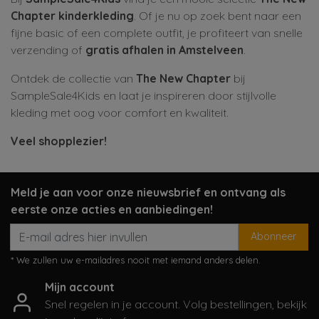
Chapter kinderkleding
. Of je nu op zoek bent naar een
fijne basic of een complete outfit, je profiteert van snelle
verzending of
gratis afhalen in Amstelveen
.
Ontdek de collectie van
The New Chapter
bij
SampleSale4Kids en laat je inspireren door stijlvolle
kleding met oog voor comfort en kwaliteit.
Veel shopplezier!
Meld je aan voor onze nieuwsbrief en ontvang als
eerste onze acties en aanbiedingen!
Abonneer
* We zullen uw e-mailadres nooit met iemand anders delen.
Mijn account
Snel regelen in je account. Volg bestellingen, bekijk