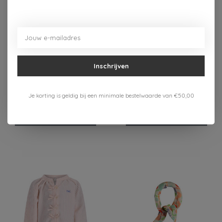
-55%
-50%
The New Chapter
The New Chapter
Inschrijven
The New Chapter
The New Chapter
Unisex Winterjas Riv
Meisjes Jumpsuit Lous
Je korting is geldig bij een minimale bestelwaarde van €50,00
29,25
17,50
64,99
34,99
Bekijken
Bekijken