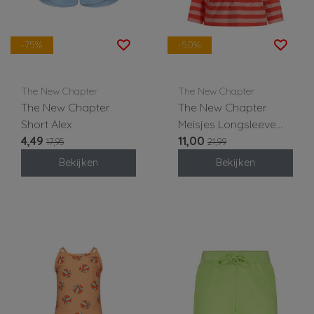
-75%
-50%
The New Chapter
The New Chapter
The New Chapter
The New Chapter
Short Alex
Meisjes Longsleeve
4,49
Loua
11,00
17,95
21,99
Bekijken
Bekijken