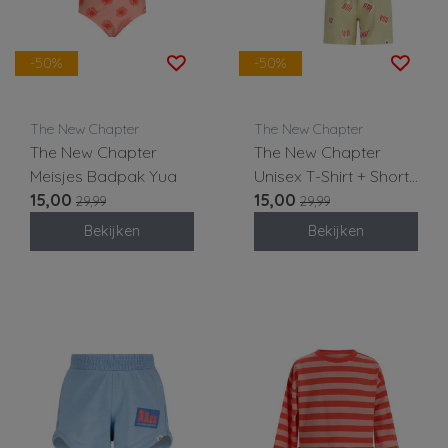
-50%
-50%
The New Chapter
The New Chapter
The New Chapter
The New Chapter
Meisjes Badpak Yua
Unisex T-Shirt + Short
15,00
Jacey
15,00
29,99
29,99
Bekijken
Bekijken