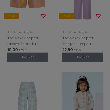
-50%
-50%
The New Chapter
The New Chapter
The New Chapter
The New Chapter
Unisex Short Juul
Meisjes Jumpsuit
10,00
Teddy
22,50
19,99
44,99
Bekijken
Bekijken