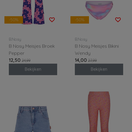
-50%
-50%
B.Nosy
B.Nosy
B Nosy Meisjes Broek
B Nosy Meisjes Bikini
Pepper
Wendy
12,50
14,00
24,99
27,99
Bekijken
Bekijken