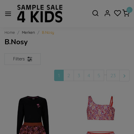
0
Home
Merken
B.Nosy
B.Nosy
Filters
...
1
2
3
4
5
23