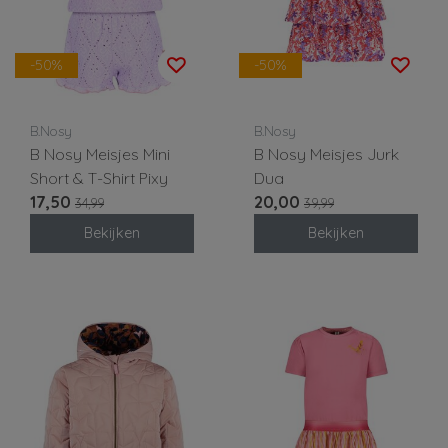
-50%
-50%
B.Nosy
B.Nosy
B Nosy Meisjes Mini
B Nosy Meisjes Jurk
Short & T-Shirt Pixy
Dua
17,50
20,00
34,99
39,99
Bekijken
Bekijken