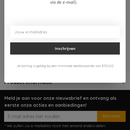
Op voorraad (2)
via de e-mail).
Toevoegen aan winkelwagen
Aan verlanglijst toevoegen
Inschrijven
Gratis verzenden vanaf 75,-
Verzenden 1-3 werkdagen
Je korting is geldig bij een minimale bestelwaarde van €50,00
Meer informatie?
Neem contact op over dit product
Product informatie
Meld je aan voor onze nieuwsbrief en ontvang als
eerste onze acties en aanbiedingen!
Abonneer
* We zullen uw e-mailadres nooit met iemand anders delen.