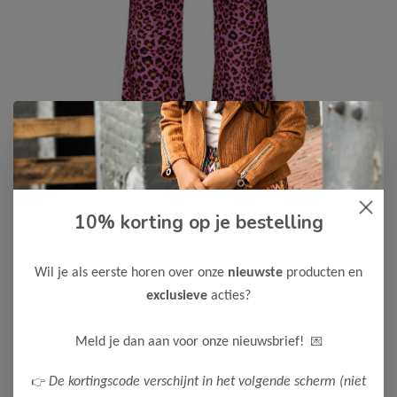
10% korting op je bestelling
B.Nosy
-50%
B Nosy Meisjes Phoebe Broek
Wil je als eerste horen over onze
nieuwste
producten en
13,50
26,99
exclusieve
acties?
Maak een keuze:
💌
Meld je dan aan voor onze nieuwsbrief!
98
104
122-128
👉
De kortingscode verschijnt in het volgende scherm (niet