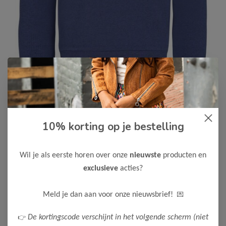
10% korting op je bestelling
B.Nosy
-50%
B Nosy Jongens Sven Sweater
Wil je als eerste horen over onze
nieuwste
producten en
20,00
39,99
exclusieve
acties?
Maak een keuze:
💌
Meld je dan aan voor onze nieuwsbrief!
122-128
👉
De kortingscode verschijnt in het volgende scherm (niet