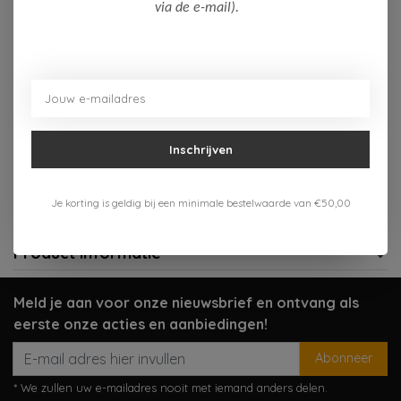
Op voorraad (3)
via de e-mail).
Toevoegen aan winkelwagen
Aan verlanglijst toevoegen
Inschrijven
Gratis verzenden vanaf 75,-
Verzenden 1-3 werkdagen
Je korting is geldig bij een minimale bestelwaarde van €50,00
Meer informatie?
Neem contact op over dit product
Product informatie
Meld je aan voor onze nieuwsbrief en ontvang als
eerste onze acties en aanbiedingen!
Abonneer
* We zullen uw e-mailadres nooit met iemand anders delen.