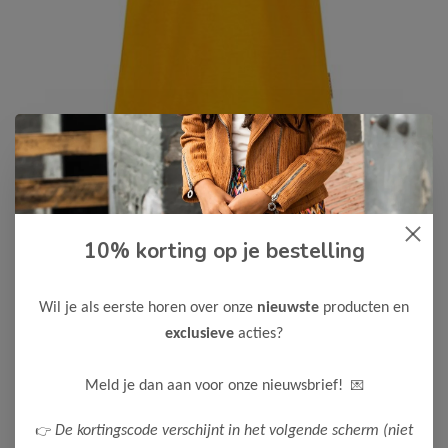
10% korting op je bestelling
B.Nosy
-75%
B Nosy Meisjes Mini T-Shirt Bowi
Wil je als eerste horen over onze
nieuwste
producten en
3,74
14,95
exclusieve
acties?
Maak een keuze:
💌
Meld je dan aan voor onze nieuwsbrief!
86
👉
De kortingscode verschijnt in het volgende scherm (niet