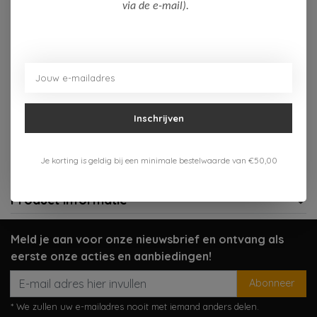
Op voorraad (2)
via de e-mail).
Toevoegen aan winkelwagen
Aan verlanglijst toevoegen
Inschrijven
Gratis verzenden vanaf 75,-
Verzenden 1-3 werkdagen
Je korting is geldig bij een minimale bestelwaarde van €50,00
Meer informatie?
Neem contact op over dit product
Product informatie
Meld je aan voor onze nieuwsbrief en ontvang als
eerste onze acties en aanbiedingen!
Abonneer
* We zullen uw e-mailadres nooit met iemand anders delen.