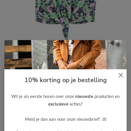
B.Nosy
-75%
10% korting op je bestelling
B Nosy Meisjes T-Shirt Veerle
6,24
24,95
Wil je als eerste horen over onze
nieuwste
producten en
exclusieve
acties?
Maak een keuze:
122/128
💌
Meld je dan aan voor onze nieuwsbrief!