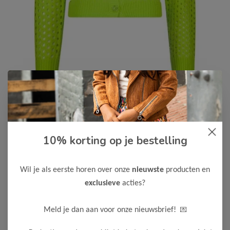
B.Nosy
-75%
10% korting op je bestelling
B Nosy Meisjes Vest Femke
9,99
39,95
Wil je als eerste horen over onze
nieuwste
producten en
exclusieve
acties?
Maak een keuze:
122/128
💌
Meld je dan aan voor onze nieuwsbrief!