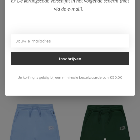
👉
De kortingscode verschijnt in het volgende scherm (niet
via de e-mail).
-50%
-50%
Cars Jeans
Cars Jeans
Cars Jeans Jongens
Cars Jeans Jongens
Short NYO
Short SPARROW
Inschrijven
17,50
20,00
34,99
39,99
Bekijken
Bekijken
Je korting is geldig bij een minimale bestelwaarde van €50,00