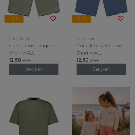
-50%
-50%
Cars Jeans
Cars Jeans
Cars Jeans Jongens
Cars Jeans Jongens
Short WALL
Short WALL
12,50
12,50
24,99
24,99
Bekijken
Bekijken