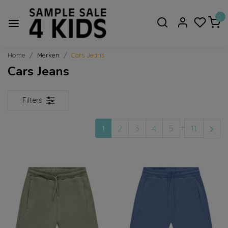
0
Home
Merken
Cars Jeans
Cars Jeans
Filters
...
1
2
3
4
5
11