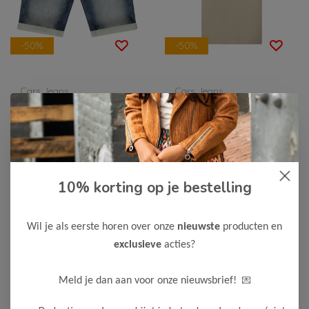
-50%
-50%
Cars Jeans
Cars Jeans
Cars Jeans Jongens
Cars Jeans Jongens
Short COLORADO
T-Shirt KLIVE
17,50
12,50
34,99
24,99
Bekijken
Bekijken
10% korting op je bestelling
Wil je als eerste horen over onze
nieuwste
producten en
exclusieve
acties?
💌
Meld je dan aan voor onze nieuwsbrief!