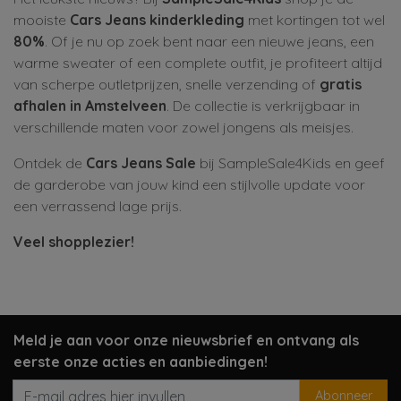
mooiste
Cars Jeans kinderkleding
met kortingen tot wel
80%
. Of je nu op zoek bent naar een nieuwe jeans, een
warme sweater of een complete outfit, je profiteert altijd
van scherpe outletprijzen, snelle verzending of
gratis
afhalen in Amstelveen
. De collectie is verkrijgbaar in
verschillende maten voor zowel jongens als meisjes.
Ontdek de
Cars Jeans Sale
bij SampleSale4Kids en geef
de garderobe van jouw kind een stijlvolle update voor
een verrassend lage prijs.
Veel shopplezier!
Meld je aan voor onze nieuwsbrief en ontvang als
eerste onze acties en aanbiedingen!
Abonneer