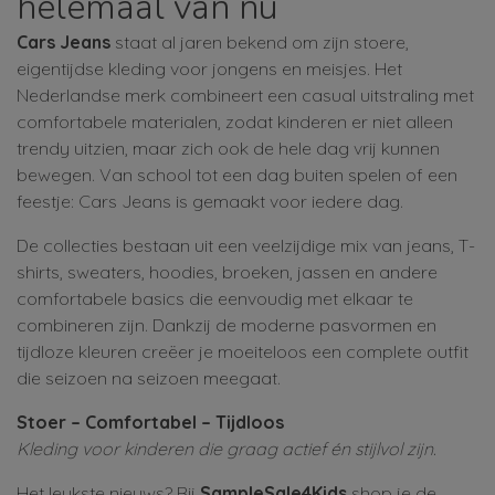
helemaal van nu
Cars Jeans
staat al jaren bekend om zijn stoere,
eigentijdse kleding voor jongens en meisjes. Het
Nederlandse merk combineert een casual uitstraling met
comfortabele materialen, zodat kinderen er niet alleen
trendy uitzien, maar zich ook de hele dag vrij kunnen
bewegen. Van school tot een dag buiten spelen of een
feestje: Cars Jeans is gemaakt voor iedere dag.
De collecties bestaan uit een veelzijdige mix van jeans, T-
shirts, sweaters, hoodies, broeken, jassen en andere
comfortabele basics die eenvoudig met elkaar te
combineren zijn. Dankzij de moderne pasvormen en
tijdloze kleuren creëer je moeiteloos een complete outfit
die seizoen na seizoen meegaat.
Stoer – Comfortabel – Tijdloos
Kleding voor kinderen die graag actief én stijlvol zijn.
Het leukste nieuws? Bij
SampleSale4Kids
shop je de