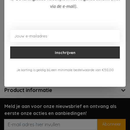
via de e-mail).
Op voorraad (1)
Toevoegen aan winkelwagen
Aan verlanglijst toevoegen
Inschrijven
Gratis verzenden vanaf 75,-
Verzenden 1-3 werkdagen
Je korting is geldig bij een minimale bestelwaarde van €50,00
Meer informatie?
Neem contact op over dit product
Product informatie
Meld je aan voor onze nieuwsbrief en ontvang als
eerste onze acties en aanbiedingen!
Abonneer